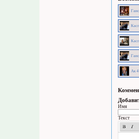
Ганс
Касп
Касп
Ганс
Ак 4
Коммен
Добави
Имя
Текст