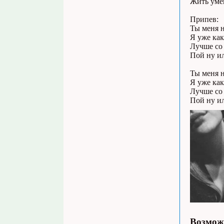
Жить умею
Припев:
Ты меня н
Я уже как
Лучше со 
Пой ну ил
Ты меня н
Я уже как
Лучше со 
Пой ну ил
Возможн