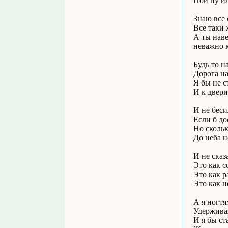
Пой ну ил
Знаю все 
Все таки 
А ты наве
неважно к
Будь то н
Дорога на
Я бы не с
И к двери
И не беси
Если б до
Но скольк
До неба н
И не сказ
Это как с
Это как р
Это как н
А я ногтя
Удерживая
И я бы ст