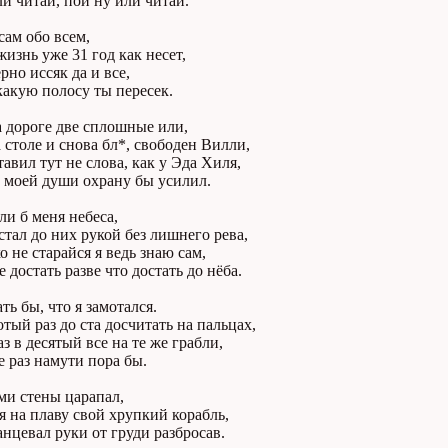
и читай, пой ну или читай.
сам обо всем,
жизнь уже 31 год как несет,
рно иссяк да и все,
акую полосу ты пересек.
а дороге две сплошные или,
 столе и снова бл*, свободен Вилли,
тавил тут не слова, как у Эда Хиля,
 моей души охрану бы усилил.
ли б меня небеса,
стал до них рукой без лишнего рева,
о не старайся я ведь знаю сам,
е достать разве что достать до нёба.
ать бы, что я замотался.
отый раз до ста досчитать на пальцах,
аз в десятый все на те же грабли,
е раз намути пора бы.
ми стены царапал,
 на плаву свой хрупкий корабль,
анцевал руки от груди разбросав.