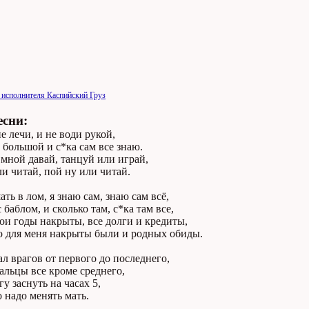
 исполнителя Каспийский Груз
есни:
е лечи, и не води рукой,
 большой и с*ка сам все знаю.
мной давай, танцуй или играй,
и читай, пой ну или читай.
ть в лом, я знаю сам, знаю сам всё,
 баблом, и сколько там, с*ка там все,
ои годы накрыты, все долги и кредиты,
о для меня накрыты были и родных обиды.
л врагов от первого до последнего,
альцы все кроме среднего,
гу заснуть на часах 5,
о надо менять мать.