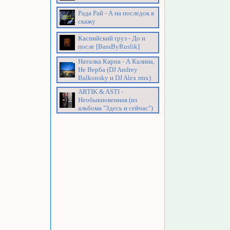
Рада Рай - А на последок я
скажу
Каспийский груз - До и
после [BassByRuslik]
Наталка Карпа - А Калина,
Не Верба (DJ Andrey
Balkonsky и DJ Alex rmx)
ARTIK & ASTI -
Необыкновенная (из
альбома "Здесь и сейчас")