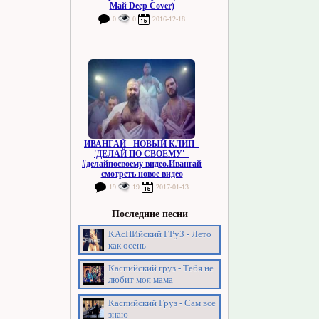
Май Deep Cover)
0
0
2016-12-18
ИВАНГАЙ - НОВЫЙ КЛИП -
'ДЕЛАЙ ПО СВОЕМУ' -
#делайпосвоему видео.Ивангай
смотреть новое видео
19
19
2017-01-13
Последние песни
КАсПИйский ГРуЗ - Лето
как осень
Каспийский груз - Тебя не
любит моя мама
Каспийский Груз - Сам все
знаю