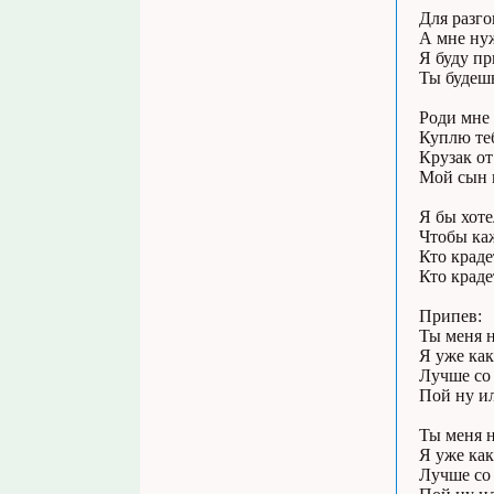
Для разго
А мне нуж
Я буду пр
Ты будешь
Роди мне 
Куплю теб
Крузак от
Мой сын м
Я бы хоте
Чтобы каж
Кто краде
Кто краде
Припев:
Ты меня н
Я уже как
Лучше со 
Пой ну ил
Ты меня н
Я уже как
Лучше со 