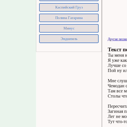
Каспийский Груз
Полина Гагарина
Минус
Эндшпиль
Другие песни
Текст п
Ты меня н
Я уже как
Лучше со 
Пой ну ил
Мне слуша
Чемодан с
Там все м
Столы чт
Пересчита
Загиная п
Лег не мо
Тут что-т