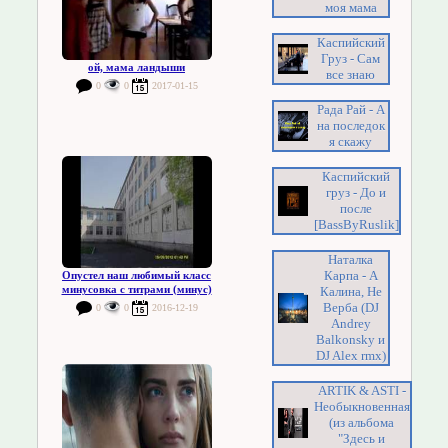
моя мама
Каспийский
Груз - Сам
ой, мама ландыши
все знаю
0
0
2017-01-15
Рада Рай - А
на последок
я скажу
Каспийский
груз - До и
после
[BassByRuslik]
Наталка
Карпа - А
Опустел наш любимый класс
минусовка с титрами (минус)
Калина, Не
Верба (DJ
0
0
2016-12-19
Andrey
Balkonsky и
DJ Alex rmx)
ARTIK & ASTI -
Необыкновенная
(из альбома
"Здесь и