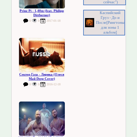
сейчас")
Prinz Pi - 1,40m (feat. Philipp
Каспийский
Dittberner)
Груз - До и
0
0
2017-01-18
После[Рингтоны
для зоны 1
альбом]
Сектор Газа - Лирика (Олеся
Май Deep Cover)
0
0
2016-12-18