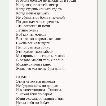
И огонь больше не загорится в груди
Когда встретит тебя ветер
Когда будешь кричать где ты
Когда нечем дышать
Не убежать от боли в грудной
Поздно нам что-то решать
Эти бессонный ночи
Летние очень
Всё как ты хочешь
Вот только вырвать все дни
Сжечь все календари
Не получиться точно.
Эти крики твои забери
Мы привыкли сгорать от любви
В голове мысли твоих полно
Можно снимать кино
Жаль что мы не актёры давно.
HOMIE:
Этим летом мы никогда
Не будили всех по дворам
И в ответ тишина...Тишина
Я искал тебя по барам
Меня окружали пьяные пары
Искал тебя по бабам