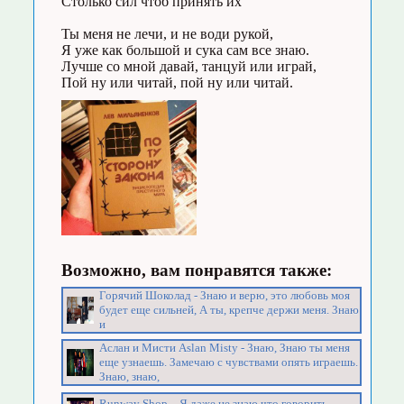
Столько сил чтоб принять их
Ты меня не лечи, и не води рукой,
Я уже как большой и сука сам все знаю.
Лучше со мной давай, танцуй или играй,
Пой ну или читай, пой ну или читай.
Возможно, вам понравятся также:
Горячий Шоколад - Знаю и верю, это любовь моя
будет еще сильней, А ты, крепче держи меня. Знаю
и
Аслан и Мисти Aslan Misty - Знаю, Знаю ты меня
еще узнаешь. Замечаю с чувствами опять играешь.
Знаю, знаю,
Runway Shop - .Я даже не знаю что говорить,