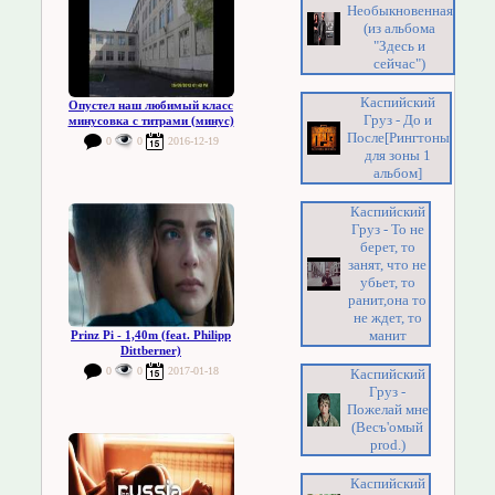
Необыкновенная
(из альбома
"Здесь и
сейчас")
Каспийский
Опустел наш любимый класс
Груз - До и
минусовка с титрами (минус)
После[Рингтоны
0
0
2016-12-19
для зоны 1
альбом]
Каспийский
Груз - То не
берет, то
занят, что не
убьет, то
ранит,она то
не ждет, то
манит
Prinz Pi - 1,40m (feat. Philipp
Dittberner)
0
0
2017-01-18
Каспийский
Груз -
Пожелай мне
(Весъ'омый
prod.)
Каспийский