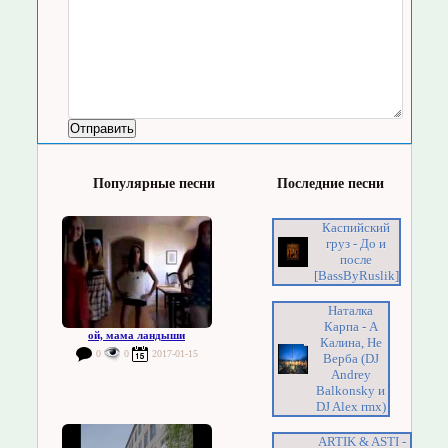
Популярные песни
Последние песни
Каспийский
груз - До и
после
[BassByRuslik]
Наталка
Карпа - А
ой, мама ландыши
Калина, Не
0
0
2017-01-15
Верба (DJ
Andrey
Balkonsky и
DJ Alex rmx)
ARTIK & ASTI -