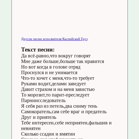
Другие песни исполнителя Каспийский Груз
Текст песни:
Да всё-равно,что вокруг говорят
Мне даже больше,больше так нравится
Но вот когда в голове отряд
Проснулся и не унимается
Что-то хочет с меня,что-то требует
Руками водит,делами заведует
Давит страхом и на меня завистью
То морозит,то парит-преследует
Парниисследователь
Я себя раз из петель,два сниму тень
Самокоратель,сам себе враг и предатель
Друг и приятель
Тебе интересен,себе неприятен,фальшив и
невнятен
Сколько ссадин и вмятин