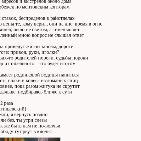
 адресов и выстрелов около дома
робежек по ментовским конторам
 ставок, беспределов в райотделах
в вены те, кому верил, они на дне, время в огне
 видел, было не светом, а теменью лет
вленный мною вопрос не слышал ответ
да приведут жизни занозы, дороги
тоге: привод, руки, иголки?
ьих-то родителей пороги, судьбы пороки
р из табельного – это будет итогом
камест родниковой водицы напиться
ть, палки в колёса из ломаных спиц
внее, пока разом житуха не скрутит
дальше, подбираясь ближе к сути
2 раза
атищевский]
жди, я вернусь поздно
ли без, ты утри слёзы
к же быть нам не по-волчьи
вободу тут рвут в клочья