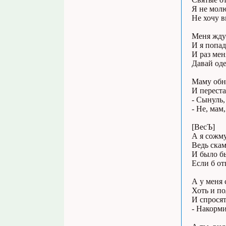
Я не молю
Не хочу в
Меня ждут
И я попад
И раз мен
Давай оде
Маму обн
И перест
- Сынуль,
- Не, мам
[ВесЪ]
А я сожму
Ведь скам
И было бы
Если б от
А у меня 
Хоть и п
И спросят
- Накорми