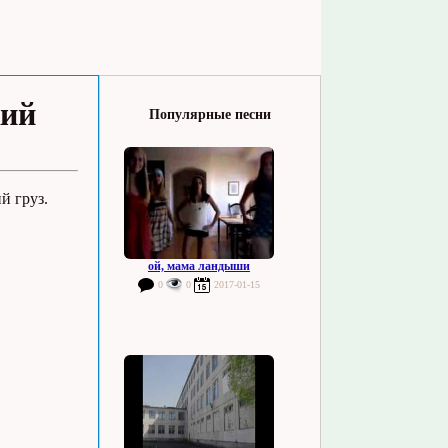
кий
Популярные песни
й груз.
ой, мама ландыши
0
0
2017-01-15