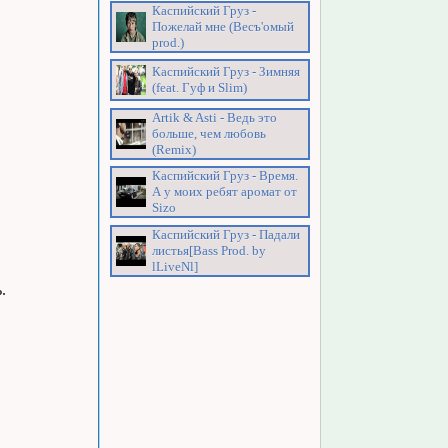
Каспийский Груз -
Пожелай мне (Весъ'омый
prod.)
Каспийский Груз - Зимняя
(feat. Гуф и Slim)
Artik & Asti - Ведь это
больше, чем любовь
(Remix)
Каспийский Груз - Время.
А у моих ребят аромат от
Sizo
Каспийский Груз - Падали
листья[Bass Prod. by
lLiveNl]
.