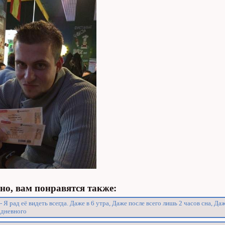
о, вам понравятся также:
- Я рад её видеть всегда. Даже в 6 утра, Даже после всего лишь 2 часов сна, Да
хдневного