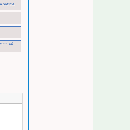
аю бомбы.
 лишь об