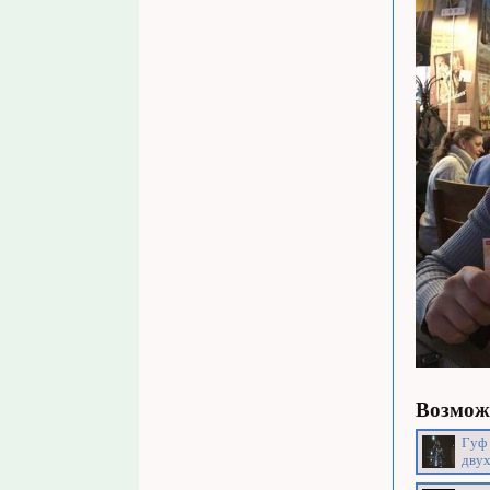
Возможн
Гуф 
дву