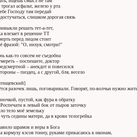
ать, ищешь смысл не там
трогал асфальт, железо у рта
ебе Господу там передай
достучаться, слишком дорогая связь
ивыкли решать тет-а-тет,
а влезает в решение ТТ
мерть перед лицом стоит
ё фразой: "О, нихуя, смотри!"
нь как-то совсем не съедобна
мереть – поспешите, доктор
едсмертной – анекдот и повесился
тороны – пиздец, а с другой, бля, весело
атищевский]
тся разочек лишь, поговаривали. Говорят, по-волчьи нужно жить
ночкой, пустой, как фура в обратку
Роспечати в левый бок от пыров заточку
ло тело моё земельку
чуть седины матери, да в крови телогрейка
авило шрамов и веры в Бога
а кормуху кэсов тонну, руками прикасаюсь к иконам,