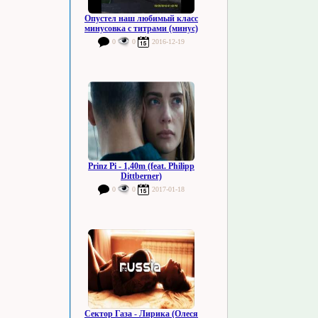
Опустел наш любимый класс
минусовка с титрами (минус)
0
0
2016-12-19
Prinz Pi - 1,40m (feat. Philipp
Dittberner)
0
0
2017-01-18
Сектор Газа - Лирика (Олеся