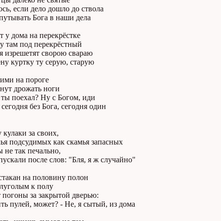
сь, если дело дошло до ствола
путывать Бога в наши дела
 у дома на перекрёстке
у там под перекрёстный
я изрешетят сворою свараю
ну куртку ту серую, старую
ими на пороге
анут дрожать ноги
 ты поехал? Ну с Богом, иди
, сегодня без Бога, сегодня один
 кулаки за своих,
ья подсудимых как скамья запасных
 не так печально,
пускали после слов: "Бля, я ж случайно"
стакан на половину полон
олуголым к полу
 погоны за закрытой дверью:
ть пулей, может? - Не, я сытый, из дома