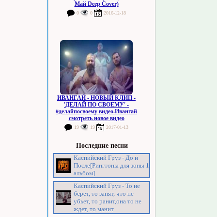
Май Deep Cover)
0
0
2016-12-18
ИВАНГАЙ - НОВЫЙ КЛИП -
'ДЕЛАЙ ПО СВОЕМУ' -
#делайпосвоему видео.Ивангай
смотреть новое видео
19
19
2017-01-13
Последние песни
Каспийский Груз - До и
После[Рингтоны для зоны 1
альбом]
Каспийский Груз - То не
берет, то занят, что не
убьет, то ранит,она то не
ждет, то манит