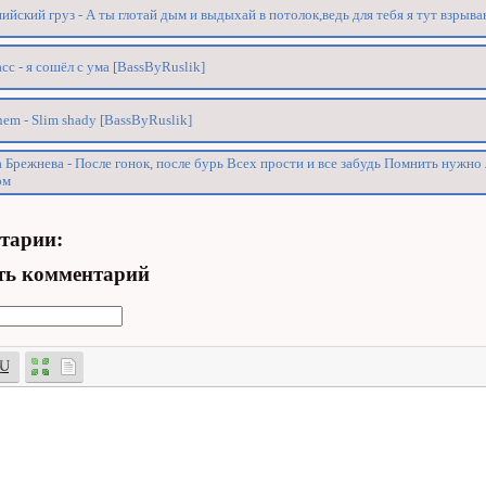
ийский груз - А ты глотай дым и выдыхай в потолок,ведь для тебя я тут взрыв
асс - я сошёл с ума [BassByRuslik]
em - Slim shady [BassByRuslik]
 Брежнева - После гонок, после бурь Всех прости и все забудь Помнить нужно
ом
тарии:
ть комментарий