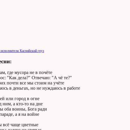
 исполнителя Каспийский груз
есни:
ам, где мусора не в почёте
ос: "Как дела?" Отвечаю: "А чё те?"
их почти все мы стоим на учёте
юсь в деньгах, но не нуждаюсь в работе
ей или город в огне
д ним, а кто-то на дне
ы оба воины, Бога ради
параде, а я на войне
ы всё чаще цветные
цы далеко не святые