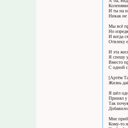
А ты, вид
Коленями 
И ты на н
Никак не 
Мы всё пр
Но изредк
И когда с
Отвлеку е
И эта жиз
Я спешу у
Вместо пр
С одной с
[Артём Т
Жизнь даё
Я шёл оди
Принял у 
Так почуя
Добавило 
Мне приб
Кому-то н