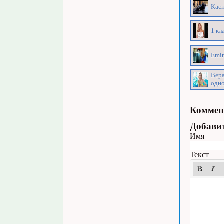
Касп
1 кл
Emin
Вера
одн
Коммен
Добави
Имя
Текст