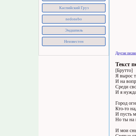
Каспийский Груз
nedonebo
Эндшпиль
Неизвестен
Другие песни
Текст п
[Брутто]
Я вырос т
И на вопр
Среди сво
И я нужда
Город огн
Кто-то на
И пусть м
Но ты на 
И мои сн
Святые от