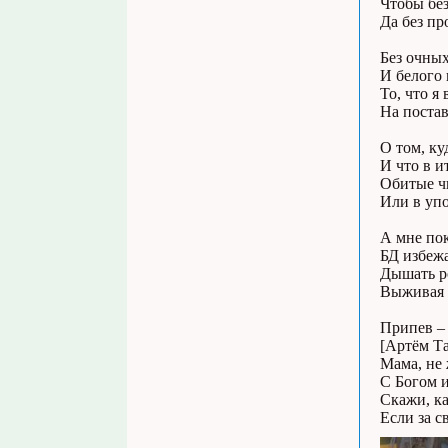
Чтобы без
Да без п
Без очных
И белого 
То, что я
На поста
О том, ку
И что в и
Обитые ч
Или в упо
А мне по
БД избежа
Дышать ро
Выживая 
Припев – 
[Артём Т
Мама, не 
С Богом и
Скажи, ка
Если за с