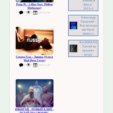
"Юнона и
Авось",
Prinz Pi - 1,40m (feat. Philipp
Dittberner)
2015г.)
0
0
2017-01-18
Александр
Градский -
Как молоды
мы были
(минус)
КАЛЕВАЛА
- Улетай на
крыльях
ветра
Сектор Газа - Лирика (Олеся
Май Deep Cover)
0
0
2016-12-18
ИВАНГАЙ - НОВЫЙ КЛИП -
'ДЕЛАЙ ПО СВОЕМУ' -