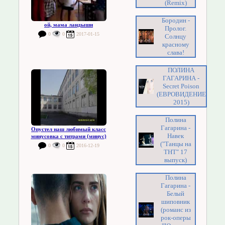
(Remix)
Бородин -
ой, мама ландыши
Пролог.
0
0
2017-01-15
Солнцу
красному
слава!
ПОЛИНА
ГАГАРИНА -
Secret Poison
(ЕВРОВИДЕНИЕ
2015)
Полина
Гагарина -
Опустел наш любимый класс
Навек
минусовка с титрами (минус)
("Танцы на
0
0
2016-12-19
ТНТ" 17
выпуск)
Полина
Гагарина -
Белый
шиповник
(романс из
рок-оперы