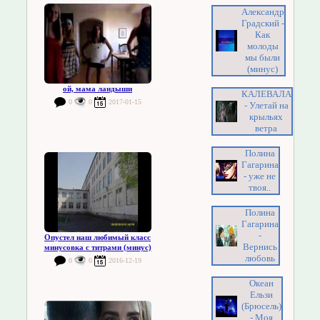
Александр
Градский -
Как
молоды
мы были
(минус)
ой, мама ландыши
КАЛЕВАЛА
0
0
2017-01-15
- Улетай на
крыльях
ветра
Полина
Гагарина
- уже не
твоя..
Полина
Гагарина
-
Опустел наш любимый класс
Вернись
минусовка с титрами (минус)
любовь
0
0
2016-12-19
Океан
Ельзи
(Брюсель)
- Моя