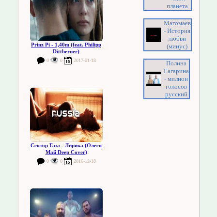
планета
Магомаев
- История
любви
Prinz Pi - 1,40m (feat. Philipp
(минус)
Dittberner)
0
0
2017-01-18
Полина
Гагарина
- милион
голосов
русский
Сектор Газа - Лирика (Олеся
Май Deep Cover)
0
0
2016-12-18