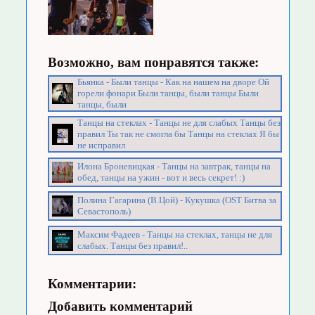
Возможно, вам понравятся также:
Бьянка - Были танцы - Как на нашем на дворе Ой
горели фонари Были танцы, были танцы Были
танцы, были
Танцы на стеклах - Танцы не для слабых Танцы без
правил Ты так не смогла бы Танцы на стеклах Я бы
не исправил
Илона Броневицкая - Танцы на завтрак, танцы на
обед, танцы на ужин - вот и весь секрет! :)
Полина Гагарина (В.Цой) - Кукушка (OST Битва за
Севастополь)
Максим Фадеев - Танцы на стеклах, танцы не для
слабых. Танцы без правил!..
Комментарии:
Добавить комментарий