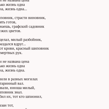
 не названа цена
ько жизнь одна
а, жизнь одна...
повник, страсти виновник,
ять готов,
знаешь, графский садовник
ужих цветов.
делал, милый разбойник,
аздался вдруг...
от крови, красный шиповник
 мертвых рук.
 нe названа цена
ько жизнь одна
а, жизнь одна.
нили в разных могилах
старинный вал.
 звали, юноша милый,
иповник знал.
убил их, тот кто шпионил,
азан тот,