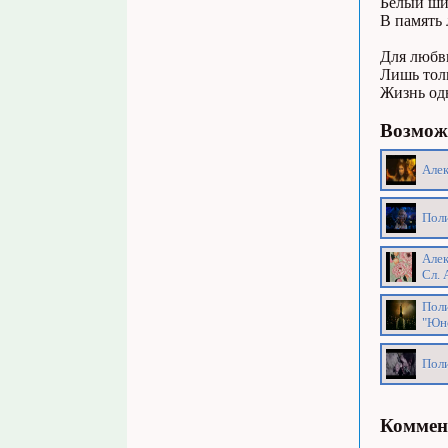
Белый ши
В память 
Для любви
Лишь тол
Жизнь одн
Возможн
Алек
Поли
Алек
Сл. 
Поли
"Юн
Поли
Коммен