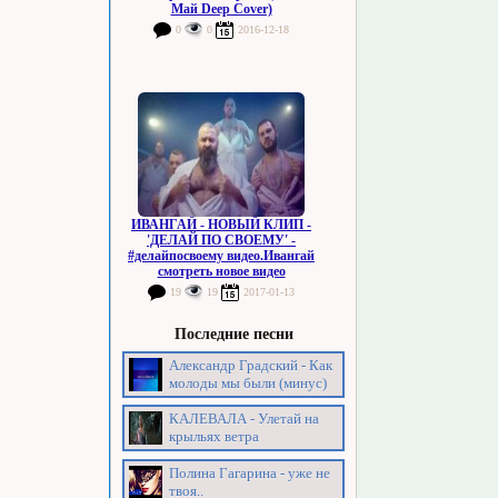
Май Deep Cover)
0
0
2016-12-18
ИВАНГАЙ - НОВЫЙ КЛИП -
'ДЕЛАЙ ПО СВОЕМУ' -
#делайпосвоему видео.Ивангай
смотреть новое видео
19
19
2017-01-13
Последние песни
Александр Градский - Как
молоды мы были (минус)
КАЛЕВАЛА - Улетай на
крыльях ветра
Полина Гагарина - уже не
твоя..