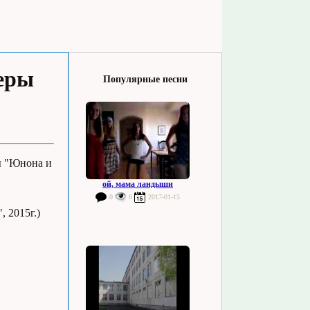
еры
Популярные песни
ы "Юнона и
ой, мама ландыши
0
0
2017-01-15
 2015г.)