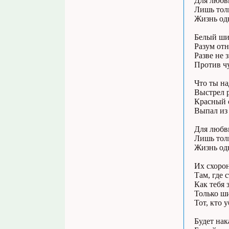
Для любви
Лишь тол
Жизнь одн
Белый ши
Разум отн
Разве не 
Против ч
Что ты на
Выстрел р
Красный 
Выпал из
Для любви
Лишь тол
Жизнь одн
Их схоро
Там, где 
Как тебя
Только ш
Тот, кто 
Будет нак