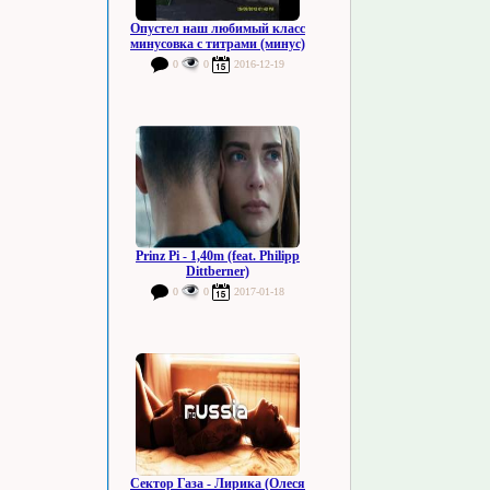
Опустел наш любимый класс
минусовка с титрами (минус)
0
0
2016-12-19
Prinz Pi - 1,40m (feat. Philipp
Dittberner)
0
0
2017-01-18
Сектор Газа - Лирика (Олеся