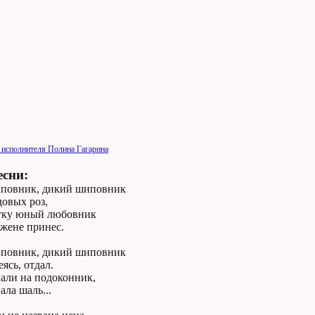
 исполнителя Полина Гагарина
есни:
повник, дикий шиповник
овых роз,
тку юный любовник
 жене принес.
повник, дикий шиповник
еясь, отдал.
али на подоконник,
ала шаль...