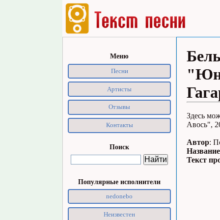
Белы
Меню
"Юно
Песни
Гага
Артисты
Отзывы
Здесь мо
Авось", 2
Контакты
Автор
: 
Поиск
Название
Текст пр
Популярные исполнители
nedonebo
Неизвестен