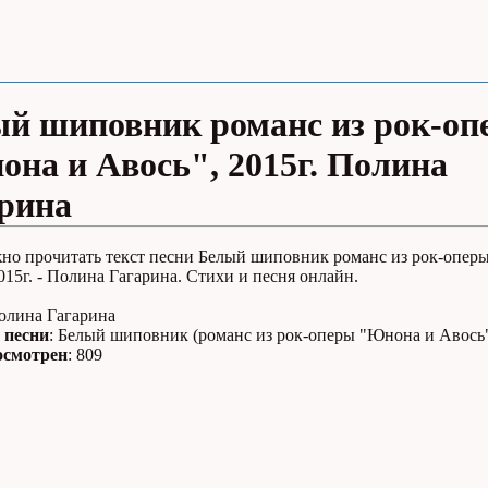
й шиповник романс из рок-оп
на и Авось", 2015г. Полина
рина
жно прочитать текст песни Белый шиповник романс из рок-опер
015г. - Полина Гагарина. Стихи и песня онлайн.
Полина Гагарина
 песни
: Белый шиповник (романс из рок-оперы "Юнона и Авось",
осмотрен
: 809