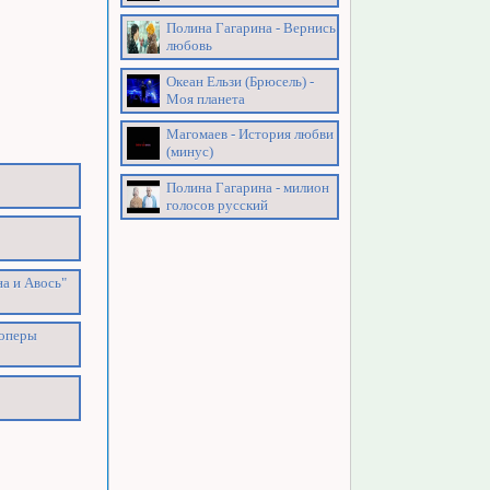
Полина Гагарина - Вернись
любовь
Океан Ельзи (Брюсель) -
Моя планета
Магомаев - История любви
(минус)
Полина Гагарина - милион
голосов русский
а и Авось"
-оперы