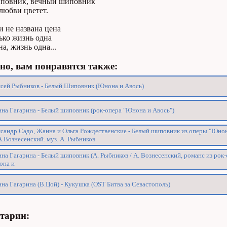
повник, вечный шиповник
любви цветет.
 не названа цена
ько жизнь одна
а, жизнь одна...
о, вам понравятся также:
сей Рыбников - Белый Шиповник (Юнона и Авось)
на Гагарина - Белый шиповник (рок-опера "Юнона и Авось")
сандр Садо, Жанна и Ольга Рождественские - Белый шиповник из оперы "Юнон
А.Вознесенский. муз. А. Рыбников
на Гагарина - Белый шиповник (А. Рыбников / А. Вознесенский, романс из рок
она и
на Гагарина (В.Цой) - Кукушка (OST Битва за Севастополь)
тарии: