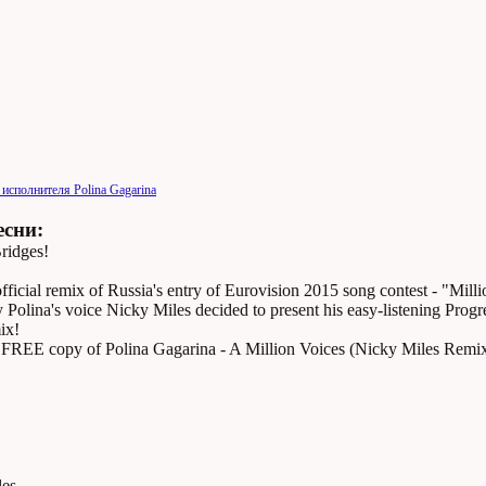
 исполнителя Polina Gagarina
есни:
ridges!
official remix of Russia's entry of Eurovision 2015 song contest - "Milli
y Polina's voice Nicky Miles decided to present his easy-listening Progr
ix!
FREE copy of Polina Gagarina - A Million Voices (Nicky Miles Remix
es