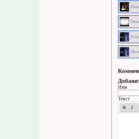
Поли
Поли
Poli
Поли
Коммен
Добави
Имя
Текст