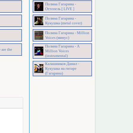
Полина Гагарина -
Оттепель [ LIVE ]
Полина Гагарина -
Кукушка (metal cover)
Полина Гагарина - Million
Voices (минус)
Полина Гагарина - A
 are the
Million Voices
(instrumental)
Калашников Данил -
Кукушка на гитаре
(Гагарина)