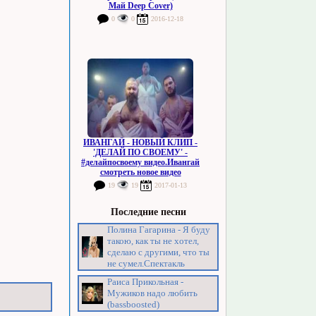
Май Deep Cover)
0
0
2016-12-18
ИВАНГАЙ - НОВЫЙ КЛИП -
'ДЕЛАЙ ПО СВОЕМУ' -
#делайпосвоему видео.Ивангай
смотреть новое видео
19
19
2017-01-13
Последние песни
Полина Гагарина - Я буду
такою, как ты не хотел,
сделаю с другими, что ты
не сумел.Спектакль
Раиса Прикольная -
Мужиков надо любить
(bassboosted)