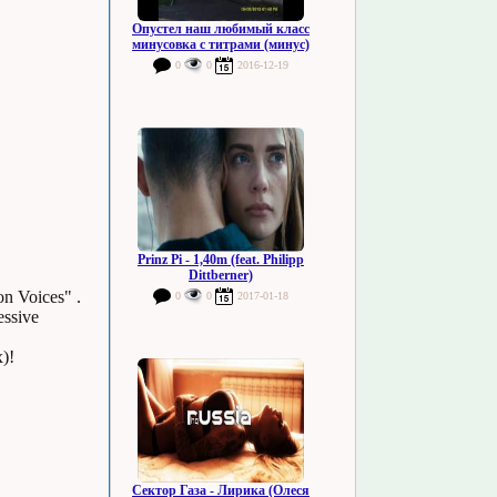
Опустел наш любимый класс
минусовка с титрами (минус)
0
0
2016-12-19
Prinz Pi - 1,40m (feat. Philipp
Dittberner)
on Voices" .
0
0
2017-01-18
essive
)!
Сектор Газа - Лирика (Олеся