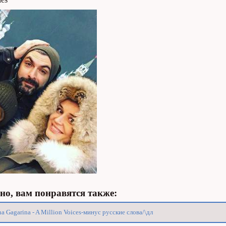
о, вам понравятся также:
na Gagarina - A Million Voices-минус русские слова/\дл