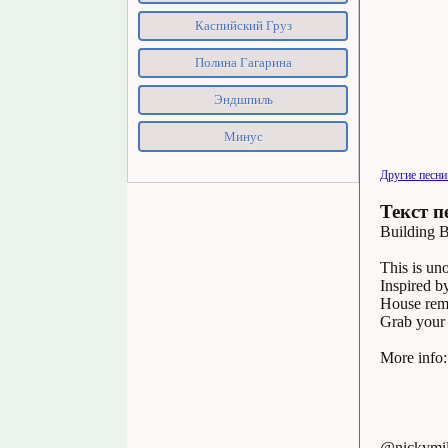
Каспийский Груз
Полина Гагарина
Эндшпиль
Минус
Другие песни
Текст п
Building B
This is un
Inspired b
House rem
Grab your 
More info:
@nickymil