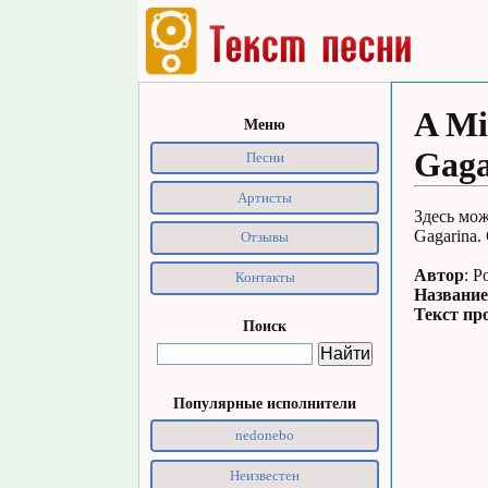
A Mi
Меню
Gaga
Песни
Артисты
Здесь мож
Gagarina.
Отзывы
Автор
: P
Контакты
Название
Текст пр
Поиск
Популярные исполнители
nedonebo
Неизвестен