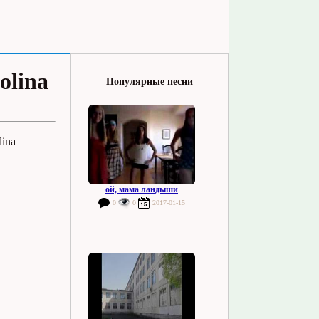
olina
Популярные песни
lina
ой, мама ландыши
0
0
2017-01-15