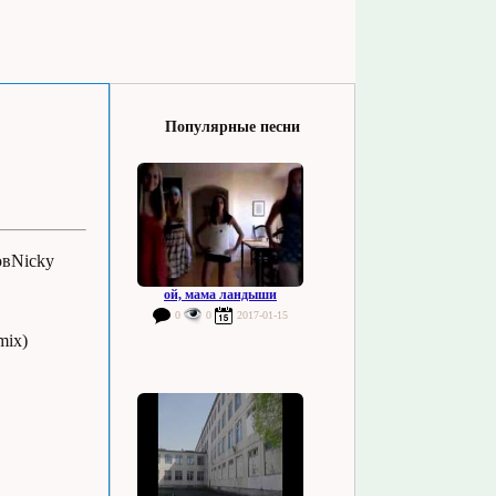
Популярные песни
овNicky
ой, мама ландыши
0
0
2017-01-15
mix)