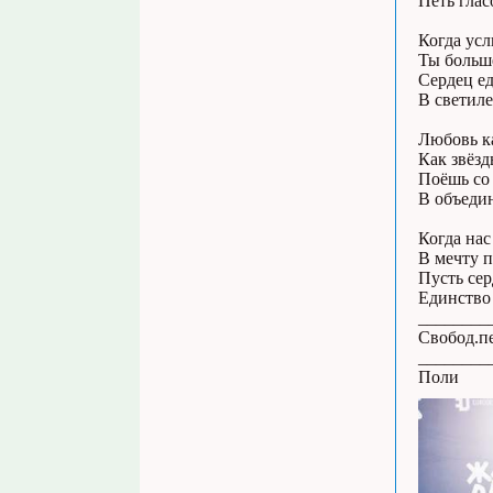
Петь гла
Когда ус
Ты больше
Сердец ед
В светиле
Любовь ка
Как звёзд
Поёшь со 
В объеди
Когда нас
В мечту п
Пусть сер
Единство 
________
Свобод.пе
________
Поли