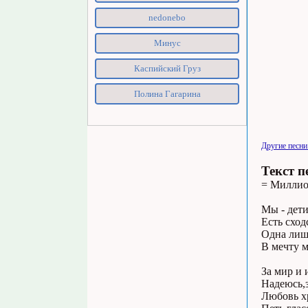
nedonebo
Минус
Каспийский Груз
Полина Гагарина
Другие песни
Текст п
= Миллио
Мы - дети
Есть сход
Одна лишь
В мечту 
За мир и 
Надеюсь,
Любовь хр