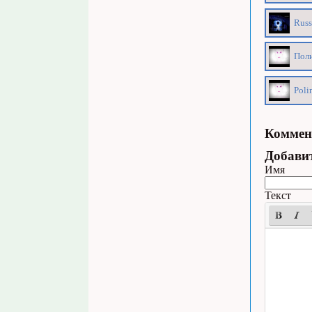
Russ
Поли
Poli
Коммен
Добави
Имя
Текст