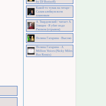
by DJ Borisoff)
Какой-то чувак на гитаре -
Салам алейкум всем
плановым
А. Твардовский / читает А.
Злищев - Я убит подо
Ржевом (отрывок)
Полина Гагарина - Высоко
Полина Гагарина - A
Million Voices (Nicky Miles
Rus Remix)