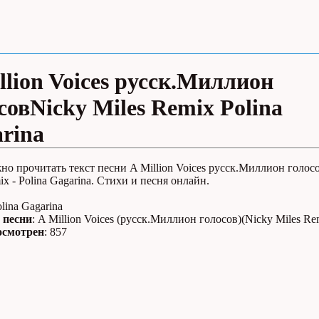
llion Voices русск.Миллион
совNicky Miles Remix Polina
rina
но прочитать текст песни A Million Voices русск.Миллион голос
ix - Polina Gagarina. Стихи и песня онлайн.
olina Gagarina
 песни
: A Million Voices (русск.Миллион голосов)(Nicky Miles Re
осмотрен
: 857