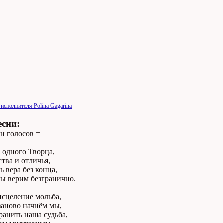
 исполнителя Polina Gagarina
есни:
н голосов =
 одного Творца,
ства и отличья,
 вера без конца,
мы верим безгранично.
исцеление мольба,
заново начнём мы,
анить наша судьба,