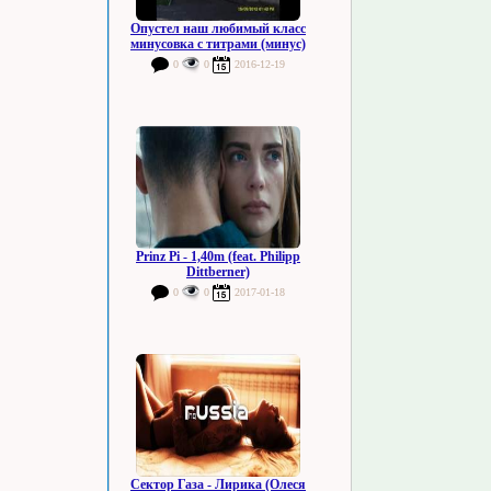
Опустел наш любимый класс
минусовка с титрами (минус)
0
0
2016-12-19
Prinz Pi - 1,40m (feat. Philipp
Dittberner)
0
0
2017-01-18
Сектор Газа - Лирика (Олеся