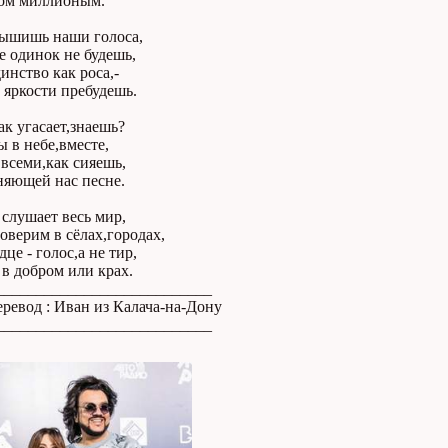
сом миллионым.
лышишь наши голоса,
 одинок не будешь,
инство как роса,-
 яркости пребудешь.
к угасает,знаешь?
ы в небе,вместе,
всеми,как сияешь,
няющей нас песне.
 слушает весь мир,
оверим в сёлах,городах,
дце - голос,а не тир,
в добром или крах.
___________________________
ревод : Иван из Калача-на-Дону
___________________________