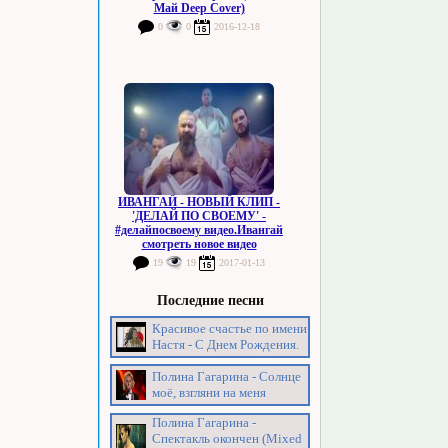
Май Deep Cover)
0
0
2016-12-18
ИВАНГАЙ - НОВЫЙ КЛИП -
'ДЕЛАЙ ПО СВОЕМУ' -
#делайпосвоему видео.Ивангай
смотреть новое видео
19
19
2017-01-13
Последние песни
Красивое счастье по имени
Настя - С Днем Рождения.
Полина Гагарина - Солнце
моё, взгляни на меня
Полина Гагарина -
Спектакль окончен (Mixed