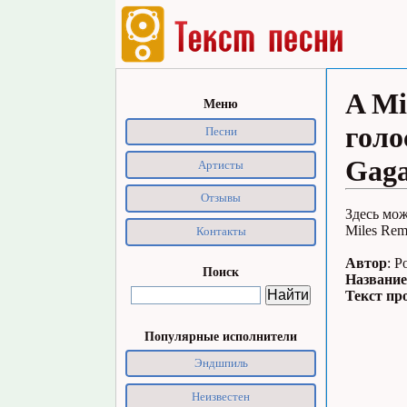
A Mi
Меню
голо
Песни
Gaga
Артисты
Отзывы
Здесь мож
Miles Rem
Контакты
Автор
: P
Поиск
Название
Текст пр
Популярные исполнители
Эндшпиль
Неизвестен