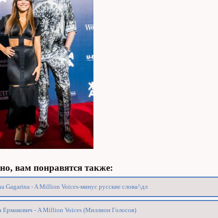
о, вам понравятся также:
na Gagarina - A Million Voices-минус русские слова/\дл
 Ермакович - A Million Voices (Миллион Голосов)