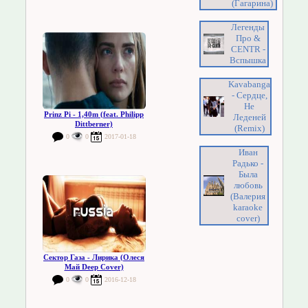
(Гагарина)
Легенды
Про &
CENTR -
Вспышка
Kavabanga
- Сердце,
Не
Prinz Pi - 1,40m (feat. Philipp
Леденей
Dittberner)
(Remix)
0
0
2017-01-18
Иван
Радько -
Была
любовь
(Валерия
karaoke
cover)
Сектор Газа - Лирика (Олеся
Май Deep Cover)
0
0
2016-12-18