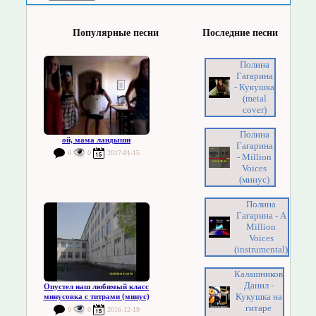
Популярные песни
Последние песни
Полина
Гагарина
- Кукушка
(metal
cover)
Полина
ой, мама ландыши
Гагарина
0
0
2017-01-15
- Million
Voices
(минус)
Полина
Гагарина - A
Million
Voices
(instrumental)
Калашников
Данил -
Опустел наш любимый класс
Кукушка на
минусовка с титрами (минус)
гитаре
0
0
2016-12-19