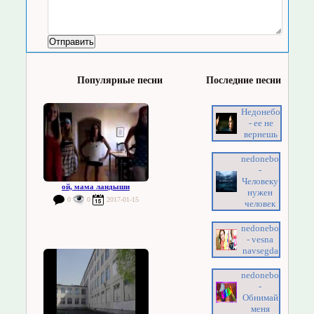
Популярные песни
Последние песни
Недонебо
- ее не
вернешь
nedonebo
-
Человеку
ой, мама ландыши
нужен
0
0
2017-01-15
человек
nedonebo
- vesna
navsegda
nedonebo
-
Обнимай
меня