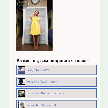
Возможно, вам понравятся также:
Рем Дига - Настя
Жека Кто Там? - Настя
Баста feat. Boombox - Настя
nedonebo - Настя. 131