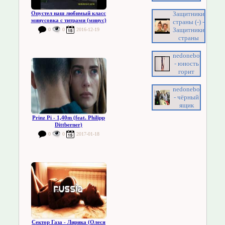
Защитники
Опустел наш любимый класс
минусовка с титрами (минус)
страны (-) -
Защитники
0
0
2016-12-19
страны
nedonebo
- юность
горит
nedonebo
- чёрный
ящик
Prinz Pi - 1,40m (feat. Philipp
Dittberner)
0
0
2017-01-18
Сектор Газа - Лирика (Олеся