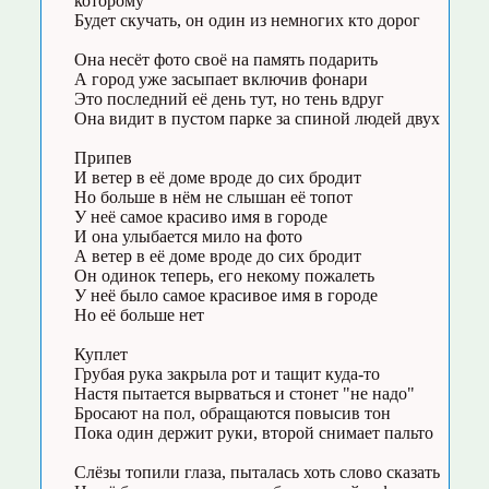
которому
Будет скучать, он один из немногих кто дорог
Она несёт фото своё на память подарить
А город уже засыпает включив фонари
Это последний её день тут, но тень вдруг
Она видит в пустом парке за спиной людей двух
Припев
И ветер в её доме вроде до сих бродит
Но больше в нём не слышан её топот
У неё самое красиво имя в городе
И она улыбается мило на фото
А ветер в её доме вроде до сих бродит
Он одинок теперь, его некому пожалеть
У неё было самое красивое имя в городе
Но её больше нет
Куплет
Грубая рука закрыла рот и тащит куда-то
Настя пытается вырваться и стонет "не надо"
Бросают на пол, обращаются повысив тон
Пока один держит руки, второй снимает пальто
Слёзы топили глаза, пыталась хоть слово сказать