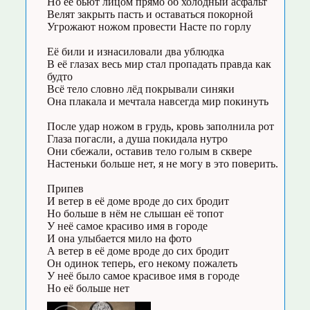
Но её бьют лицом прямо об холодный асфальт
Велят закрыть пасть и оставаться покорной
Угрожают ножом провести Насте по горлу
Её били и изнасиловали два ублюдка
В её глазах весь мир стал пропадать правда как
будто
Всё тело словно лёд покрывали синяки
Она плакала и мечтала навсегда мир покинуть
После удар ножом в грудь, кровь заполнила рот
Глаза погасли, а душа покидала нутро
Они сбежали, оставив тело голым в сквере
Настеньки больше нет, я не могу в это поверить.
Припев
И ветер в её доме вроде до сих бродит
Но больше в нём не слышан её топот
У неё самое красиво имя в городе
И она улыбается мило на фото
А ветер в её доме вроде до сих бродит
Он одинок теперь, его некому пожалеть
У неё было самое красивое имя в городе
Но её больше нет