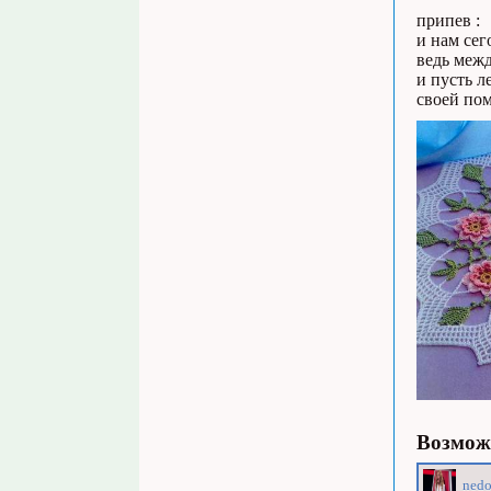
припев :
и нам сег
ведь межд
и пусть л
своей пом
Возможн
nedo