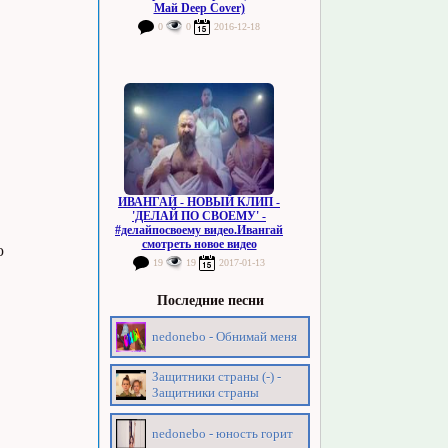
Май Deep Cover)
0
0
2016-12-18
ИВАНГАЙ - НОВЫЙ КЛИП -
'ДЕЛАЙ ПО СВОЕМУ' -
#делайпосвоему видео.Ивангай
смотреть новое видео
ю
19
19
2017-01-13
Последние песни
nedonebo - Обнимай меня
Защитники страны (-) -
Защитники страны
nedonebo - юность горит