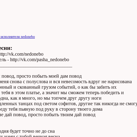
 исполнителя nedonebo
есни:
ttp://vk.com/nedonebo
ль - http://vk.com/pasha_nedonebo
______________________________
м повод, просто побыть моей дам повод
меня снова с полуслова и вся невесомость вдруг не нарисована
онный и скованный грузом событий, о как бы забить их
 тебя в этом платье, а значит мы сможем теперь победить и
одна, как я много, но мы топчем друг другу ноги
дленных танцах под светом софитов, другие так никогда не смог
веду тебя пьяную под руку в сторону твоего дома
не дай повод, просто побыть твоим дай повод
одня будет точно не до сна
у нами с тобой вечная весна