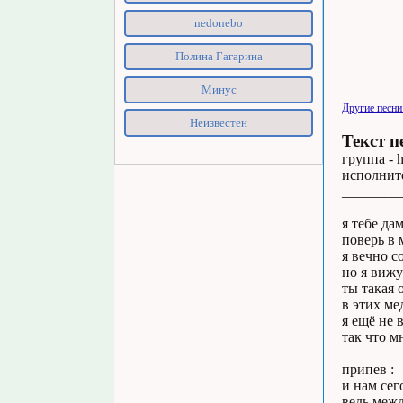
nedonebo
Полина Гагарина
Минус
Другие песни
Неизвестен
Текст п
группа - h
исполните
________
я тебе да
поверь в 
я вечно с
но я вижу
ты такая 
в этих ме
я ещё не 
так что м
припев :
и нам сег
ведь межд