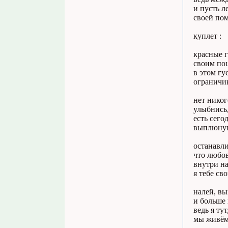
и пусть л
своей пом
куплет :
красные 
своим по
в этом г
ограничив
нет никог
улыбнись,
есть сего
выплюнув
останавли
что любов
внутри на
я тебе св
налей, вы
и больше 
ведь я ту
мы живём 