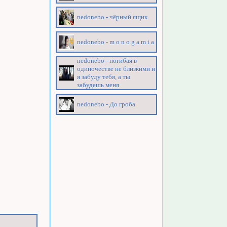
nedonebo - чёрный ящик
nedonebo - m o n o g a m i a
nedonebo - погибая в
одиночестве не близкими и
я забуду тебя, а ты
забудешь меня
nedonebo - До гроба