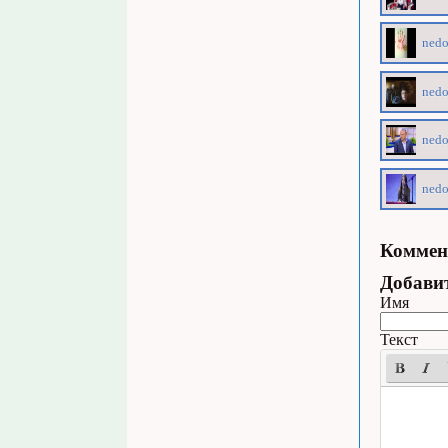
nedo
nedo
nedo
nedo
Коммен
Добави
Имя
Текст