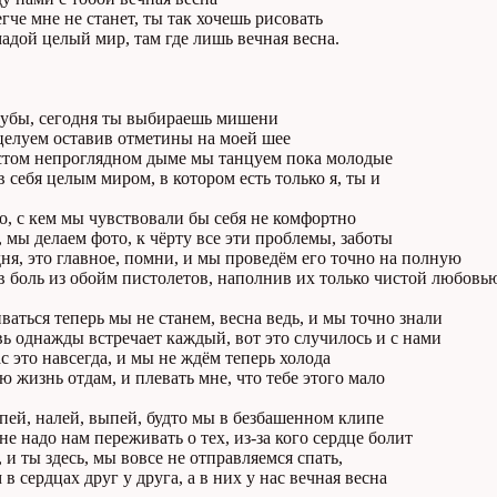
егче мне не станет, ты так хочешь рисовать
адой целый мир, там где лишь вечная весна.
губы, сегодня ты выбираешь мишени
целуем оставив отметины на моей шее
устом непроглядном дыме мы танцуем пока молодые
 себя целым миром, в котором есть только я, ты и
о, с кем мы чувствовали бы себя не комфортно
 мы делаем фото, к чёрту все эти проблемы, заботы
дня, это главное, помни, и мы проведём его точно на полную
 боль из обойм пистолетов, наполнив их только чистой любовь
ваться теперь мы не станем, весна ведь, и мы точно знали
ь однажды встречает каждый, вот это случилось и с нами
с это навсегда, и мы не ждём теперь холода
ою жизнь отдам, и плевать мне, что тебе этого мало
пей, налей, выпей, будто мы в безбашенном клипе
не надо нам переживать о тех, из-за кого сердце болит
т, и ты здесь, мы вовсе не отправляемся спать,
в сердцах друг у друга, а в них у нас вечная весна