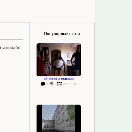
Популярные песни
сня онлайн.
ой, мама ландыши
0
0
2017-01-15