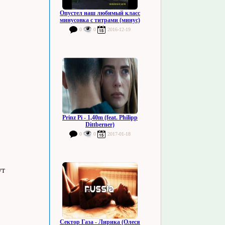
Опустел наш любимый класс
минусовка с титрами (минус)
0
0
2016-12-19
Prinz Pi - 1,40m (feat. Philipp
Dittberner)
0
0
2017-01-18
ут
Сектор Газа - Лирика (Олеся