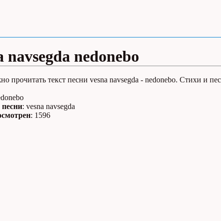
a navsegda nedonebo
но прочитать текст песни vesna navsegda - nedonebo. Стихи и пе
edonebo
 песни
: vesna navsegda
осмотрен
: 1596