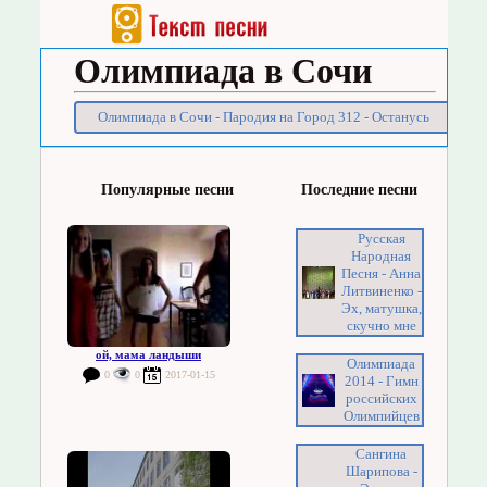
Олимпиада в Сочи
Олимпиада в Сочи - Пародия на Город 312 - Останусь
Популярные песни
Последние песни
Русская
Народная
Песня - Анна
Литвиненко -
Эх, матушка,
скучно мне
ой, мама ландыши
Олимпиада
0
0
2017-01-15
2014 - Гимн
российских
Олимпийцев
Сангина
Шарипова -