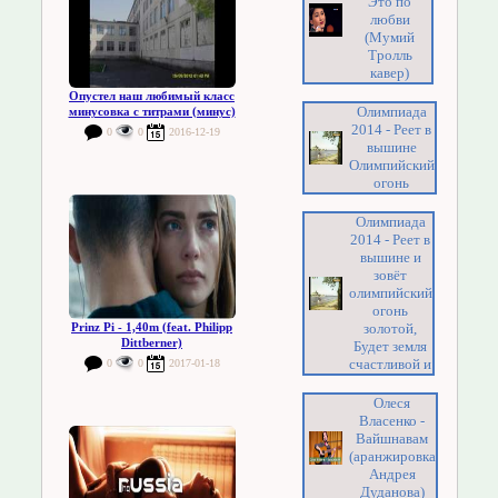
Это по
любви
(Мумий
Тролль
кавер)
Опустел наш любимый класс
Олимпиада
минусовка с титрами (минус)
2014 - Реет в
0
0
2016-12-19
вышине
Олимпийский
огонь
Олимпиада
2014 - Реет в
вышине и
зовёт
олимпийский
огонь
золотой,
Prinz Pi - 1,40m (feat. Philipp
Dittberner)
Будет земля
счастливой и
0
0
2017-01-18
Олеся
Власенко -
Вайшнавам
(аранжировка
Андрея
Дуданова)