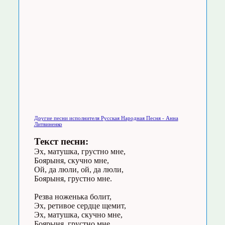
Другие песни исполнителя Русская Народная Песня - Анна
Литвиненко
Текст песни:
Эх, матушка, грустно мне,
Боярыня, скучно мне,
Ой, да люли, ой, да люли,
Боярыня, грустно мне.
Резва ноженька болит,
Эх, ретивое сердце щемит,
Эх, матушка, скучно мне,
Боярыня, грустно мне.