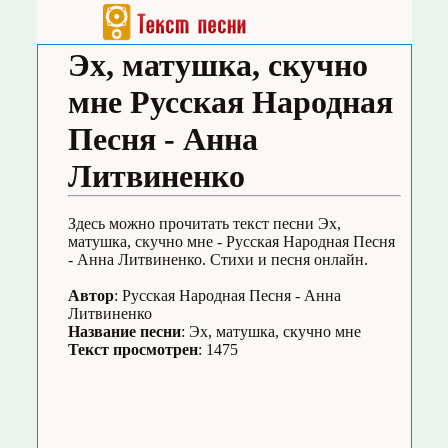
Эх, матушка, скучно
мне Русская Народная
Песня - Анна
Литвиненко
Здесь можно прочитать текст песни Эх,
матушка, скучно мне - Русская Народная Песня
- Анна Литвиненко. Стихи и песня онлайн.
Автор
: Русская Народная Песня - Анна
Литвиненко
Название песни
: Эх, матушка, скучно мне
Текст просмотрен
: 1475