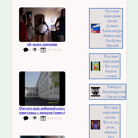
Русская
народная
песня
(стихи
Александра
Аммосова)
- Хасбулат
ой, мама ландыши
Удалой
0
0
2017-01-15
Русская
народная
- Во поле
береза
стояла
Эльбрус
Джанмирзоев
- - Свела сума
Русская
Опустел наш любимый класс
народная
минусовка с титрами (минус)
песня -
0
0
2016-12-19
Что ж ты,
роза,
вянешь
без