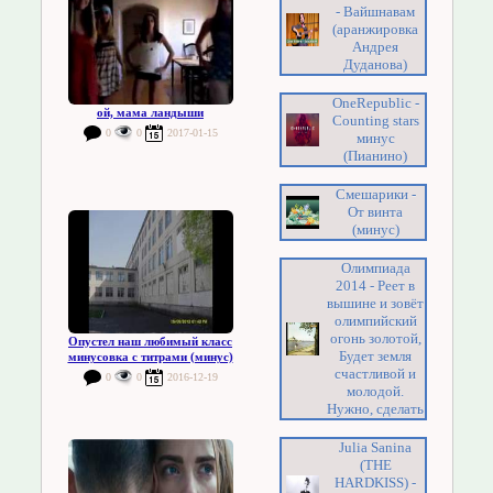
- Вайшнавам
(аранжировка
Андрея
Дуданова)
OneRepublic -
ой, мама ландыши
Counting stars
0
0
2017-01-15
минус
(Пианино)
Смешарики -
От винта
(минус)
Олимпиада
2014 - Реет в
вышине и зовёт
олимпийский
огонь золотой,
Опустел наш любимый класс
Будет земля
минусовка с титрами (минус)
счастливой и
0
0
2016-12-19
молодой.
Нужно, сделать
Julia Sanina
(THE
HARDKISS) -