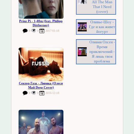
All The Man
That I Need
(cover)
Prinz Pi - 1,40m (feat. Philipp
Оливье-Шоу -
Dittberner)
Где и как живет
0
0
2017-01-18
йогурт
Оливия Олсен -
Время
приключений -
Я лишь твоя
проблема
Сектор Газа - Лирика (Олеся
Май Deep Cover)
0
0
2016-12-18