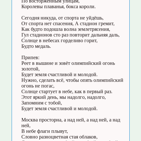
По восторженным улицам,
Королевы плаванья, бокса короли.
Сегодня никуда, от спорта не уйдёшь,
От спорта нет спасения, А стадион гремит,
Как будто подошла волна землетрясения,
Гул стадионов сто раз повторит дальняя даль,
Солнце в небесах горделиво горит,
Будто медаль.
Припев:
Реет в вышине и зовёт олимпийский огонь
золотой,
Будет земля счастливой и молодой.
Нужно, сделать всё, чтобы опять олимпийский
огонь не погас,
Солнце стартует в небе, как в первый раз.
Этот яркий день, мы надолго, надолго,
Запомним с тобой,
Будет земля счастливой и молодой.
Москва просторна, а над ней, а над ней, а над
ней,
В небе флаги плывут,
Словно разноцветная стая облаков,