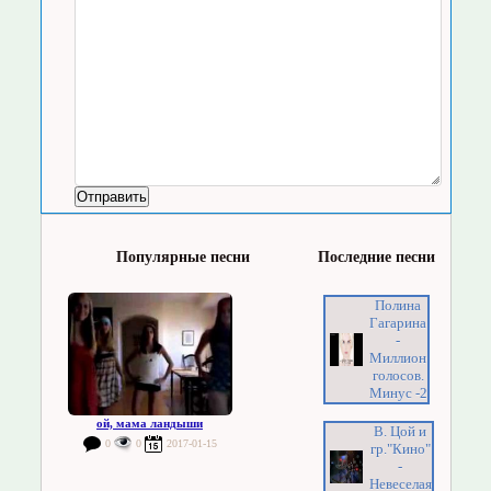
Популярные песни
Последние песни
Полина
Гагарина
-
Миллион
голосов.
Минус -2
ой, мама ландыши
В. Цой и
0
0
2017-01-15
гр."Кино"
-
Невеселая