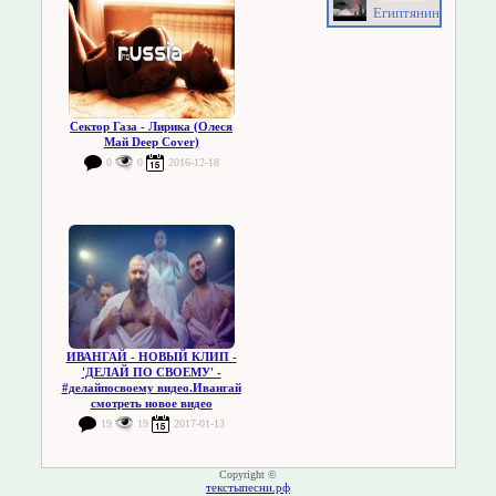
Египтянин
Сектор Газа - Лирика (Олеся
Май Deep Cover)
0
0
2016-12-18
ИВАНГАЙ - НОВЫЙ КЛИП -
'ДЕЛАЙ ПО СВОЕМУ' -
#делайпосвоему видео.Ивангай
смотреть новое видео
19
19
2017-01-13
Copyright ©
текстыпесни.рф