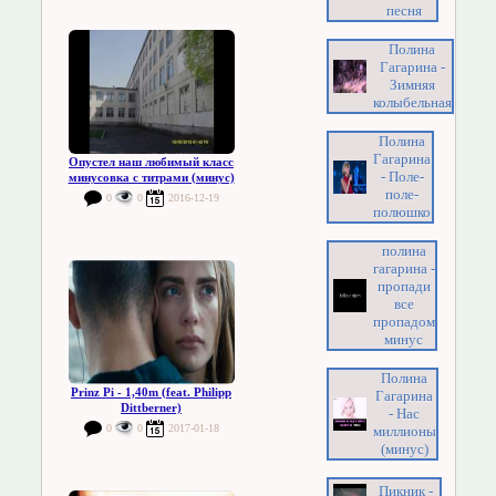
песня
Полина
Гагарина -
Зимняя
колыбельная
Полина
Гагарина
Опустел наш любимый класс
- Поле-
минусовка с титрами (минус)
поле-
0
0
2016-12-19
полюшко
полина
гагарина -
пропади
все
пропадом
минус
Полина
Prinz Pi - 1,40m (feat. Philipp
Гагарина
Dittberner)
- Нас
0
0
2017-01-18
миллионы
(минус)
Пикник -