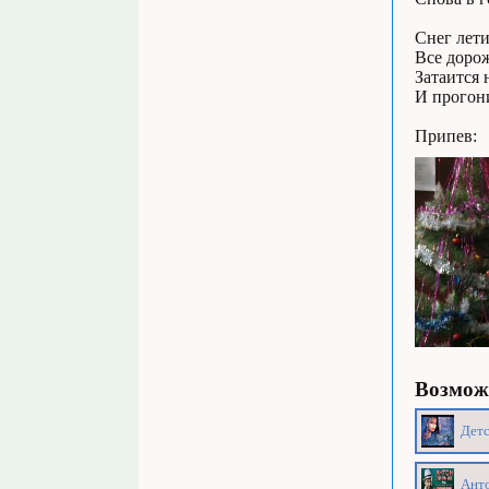
Снег лет
Все доро
Затаится 
И прогони
Припев:
Возможн
Детс
Анто