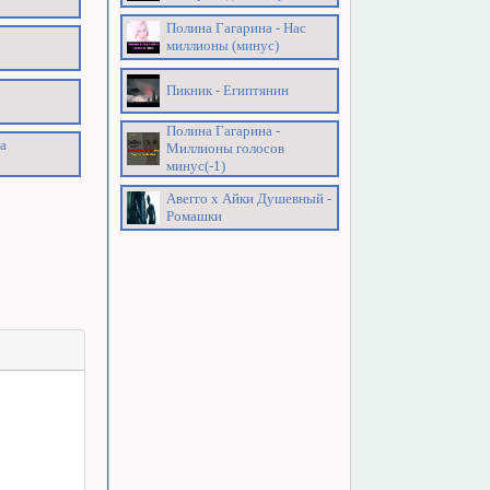
Полина Гагарина - Нас
миллионы (минус)
Пикник - Египтянин
Полина Гагарина -
а
Миллионы голосов
минус(-1)
Авегго х Айки Душевный -
Ромашки