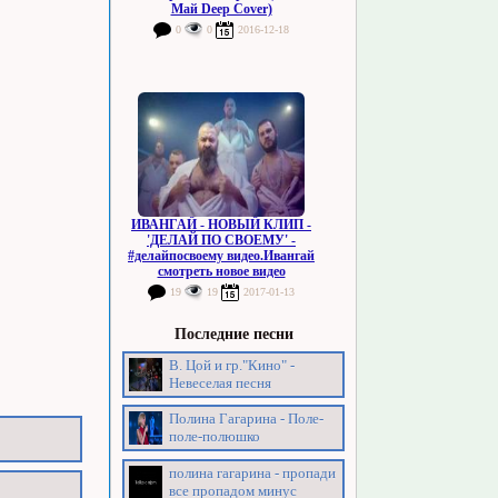
Май Deep Cover)
0
0
2016-12-18
ИВАНГАЙ - НОВЫЙ КЛИП -
'ДЕЛАЙ ПО СВОЕМУ' -
#делайпосвоему видео.Ивангай
смотреть новое видео
19
19
2017-01-13
Последние песни
В. Цой и гр."Кино" -
Невеселая песня
Полина Гагарина - Поле-
поле-полюшко
полина гагарина - пропади
все пропадом минус