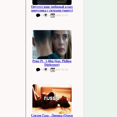
Опустел наш любимый класс
минусовка с титрами (минус)
0
0
2016-12-19
Prinz Pi - 1,40m (feat. Philipp
Dittberner)
0
0
2017-01-18
Сектор Газа - Лирика (Олеся