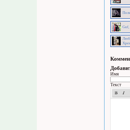
Поли
Guf,
Любо
Хрен
Коммен
Добави
Имя
Текст