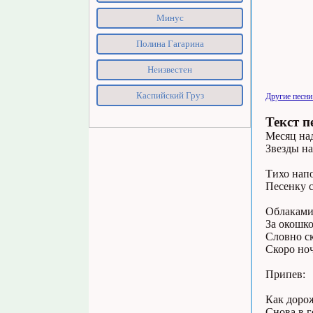
Минус
Полина Гагарина
Неизвестен
Каспийский Груз
Другие песни
Текст п
Месяц над
Звезды на
Тихо напо
Песенку 
Облаками
За окошк
Словно ск
Скоро ноч
Припев:
Как доро
Снова в г