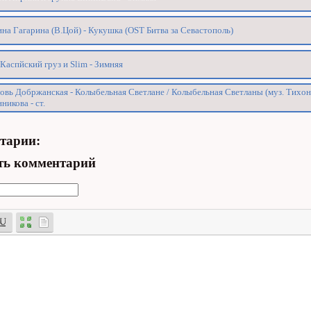
на Гагарина (В.Цой) - Кукушка (OST Битва за Севастополь)
 Каспйский груз и Slim - Зимняя
вь Добржанская - Колыбельная Светлане / Колыбельная Светланы (муз. Тихон
никова - ст.
тарии:
ть комментарий