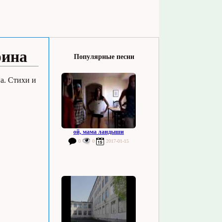
рина
Популярные песни
а. Стихи и
ой, мама ландыши
0
0
2017-01-15