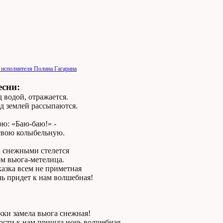
 исполнителя Полина Гагарина
есни:
 водой, отражается.
д землей рассыпаются.
ю: «Баю-баю!» -
свою колыбельную.
 снежными стелется
ом вьюга-метелица.
азка всем не приметная
ь придет к нам волшебная!
жки замела вьюга снежная!
ости к нам пришла ночь волшебная.