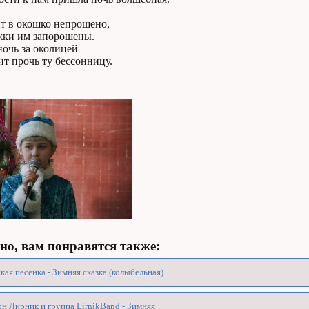
ит в окошко непрошено,
жки им запорошены.
ночь за околицей
т прочь ту бессонницу.
о, вам понравятся также:
кая песенка - Зимняя сказка (колыбельная)
н Лирник и группа LirnikBand - Зимняя