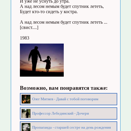
И уже не уснуть до утра.
А над лесом немым будет спутник лететь,
Будет кто-то сидеть у костра.
А над лесом немым будет спутник лететь ...
[свист....]
1983
Возможно, вам понравятся также:
Олег Митяев - Давай с тобой поговорим
Профессор Лебединский - Дочери
Пропаганда - старшей сестре на день рождения