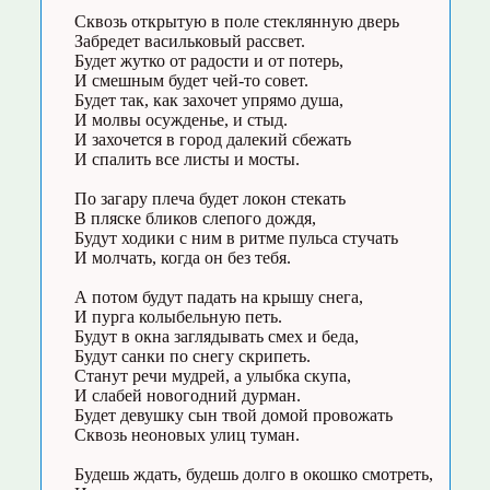
Сквозь открытую в поле стеклянную дверь
Забредет васильковый рассвет.
Будет жутко от радости и от потерь,
И смешным будет чей-то совет.
Будет так, как захочет упрямо душа,
И молвы осужденье, и стыд.
И захочется в город далекий сбежать
И спалить все листы и мосты.
По загару плеча будет локон стекать
В пляске бликов слепого дождя,
Будут ходики с ним в ритме пульса стучать
И молчать, когда он без тебя.
А потом будут падать на крышу снега,
И пурга колыбельную петь.
Будут в окна заглядывать смех и беда,
Будут санки по снегу скрипеть.
Станут речи мудрей, а улыбка скупа,
И слабей новогодний дурман.
Будет девушку сын твой домой провожать
Сквозь неоновых улиц туман.
Будешь ждать, будешь долго в окошко смотреть,