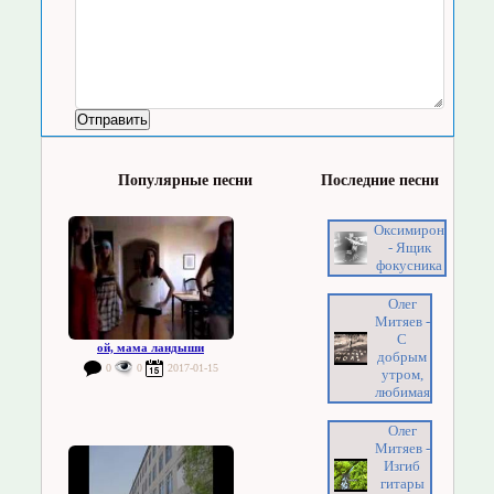
Популярные песни
Последние песни
Оксимирон
- Ящик
фокусника
Олег
Митяев -
С
ой, мама ландыши
добрым
0
0
2017-01-15
утром,
любимая
Олег
Митяев -
Изгиб
гитары