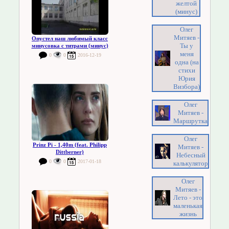
желтой
(минус)
Олег
Митяев -
Опустел наш любимый класс
Ты у
минусовка с титрами (минус)
меня
0
0
2016-12-19
одна (на
стихи
Юрия
Визбора)
Олег
Митяев -
Маршрутка
Олег
Prinz Pi - 1,40m (feat. Philipp
Митяев -
Dittberner)
Небесный
0
0
2017-01-18
калькулятор
Олег
Митяев -
Лето - это
маленькая
жизнь