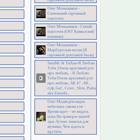
Олег Меньшиков -
Синенький скромный
платочек
Олег Меньшиков - Синий
платочек (OST Кавказский
пленник)
Олег Меньшиков -
Марбургская песня (Я
скромной девушкой была)
SamMc & ТиХан-Я Люблю
Тебя ,Очень красивый рэп
про любовь, - Я Люблю
Тебя Очень красивый рэп
про любовь, АК 47 ,AK ,
гуф, Guf , Centr , Slim, Ptaha
aka Zanuda ,
Олег Медведев-марш
небесных связистов -
Время идет – не видать
пока На траверзе нашей
эры Лучше занятья для
мужика, Чем ждать и
крутить