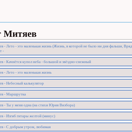
г Митяев
в - Лето - это маленькая жизнь (Жизнь, в которой не было ни дня фальши, Вряд
т -
в - Качнётся купол неба - большой и звёздно-снежный
в - Лето - это маленькая жизнь
ев - Небесный калькулятор
ев - Маршрутка
в - Ты у меня одна (на стихи Юрия Визбора)
в - Изгиб гитары желтой (минус)
ев - С добрым утром, любимая