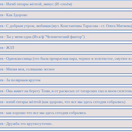
ев - Изгиб гитары жёлтой_минус (И -споём)
ев - Как Здорово
в - С добрым утром, любимая (муз. Константина Тарасова - ст. Олега Митяева
в - Ты у меня одна (Из к/ф "Человеческий фактор")
ев - ЖЗЛ
в - Одноклассница (это была прекрасная пара, черное и золотистое, смуглое и
ев - Милая моя, солнышко лесное
ев - За полярным кругом
в - Она живет на берегу Томи, и от раскосых от татарских глаз в моем сплетен
в - изгиб гитары жёлтой (как здорово, что все мы здесь сегодня собрались)
в - как хорошо что все мы здесь сегодня собрались
в - Дружба это круглосуточно..