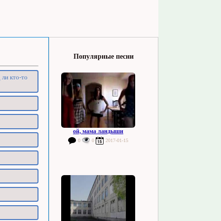
Популярные песни
 ли кто-то
ой, мама ландыши
0
0
2017-01-15