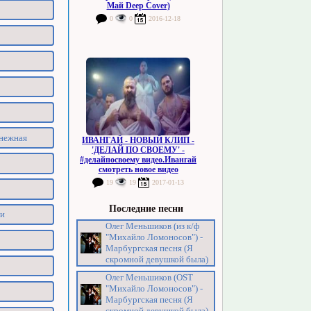
Май Deep Cover)
0
0
2016-12-18
)
 нежная
ИВАНГАЙ - НОВЫЙ КЛИП -
'ДЕЛАЙ ПО СВОЕМУ' -
#делайпосвоему видео.Ивангай
смотреть новое видео
19
19
2017-01-13
Последние песни
ьи
Олег Меньшиков (из к/ф
"Михайло Ломоносов") -
Марбургская песня (Я
скромной девушкой была)
Олег Меньшиков (OST
"Михайло Ломоносов") -
Марбургская песня (Я
скромной девушкой была)