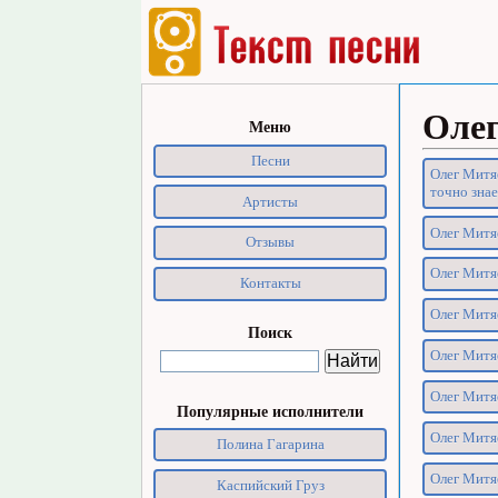
Оле
Меню
Песни
Олег Митяе
точно знае
Артисты
Олег Митяе
Отзывы
Олег Митяе
Контакты
Олег Митя
Поиск
Олег Митя
Олег Митяе
Популярные исполнители
Олег Митяе
Полина Гагарина
Олег Митя
Каспийский Груз