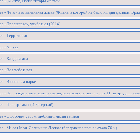
ев - (Минус) Изгиб гитары желтой
в - Лето - это маленькая жизнь (Жизнь, в которой не было ни дня фальши, Вряд
в - Просыпаясь, улыбаться (2014)
ев - Территория
в - Август
ев - Кандалакша
в - Вот тебе и раз
в - В осеннем парке
в - Но пройдет зима, оживут дома, зашевелятся льдины рек, И Ты придешь сам
ев - Пилигриммы (И.Бродский)
ев - С добрым утром, любимая, милая ты моя
ев - Милая Моя, Солнышко Лесное (бардовская песня начала 70-х)