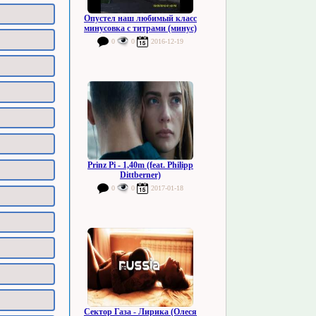
Опустел наш любимый класс
минусовка с титрами (минус)
0
0
2016-12-19
Prinz Pi - 1,40m (feat. Philipp
Dittberner)
0
0
2017-01-18
Сектор Газа - Лирика (Олеся