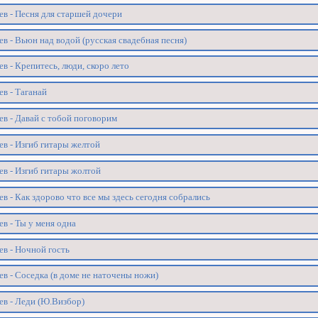
ев - Песня для старшей дочери
в - Вьюн над водой (русская свадебная песня)
в - Крепитесь, люди, скоро лето
в - Таганай
ев - Давай с тобой поговорим
ев - Изгиб гитары желтой
ев - Изгиб гитары жолтой
в - Как здорово что все мы здесь сегодня собрались
в - Ты у меня одна
ев - Ночной гость
в - Соседка (в доме не наточены ножи)
ев - Леди (Ю.Визбор)