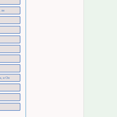
 ли
а, и Он