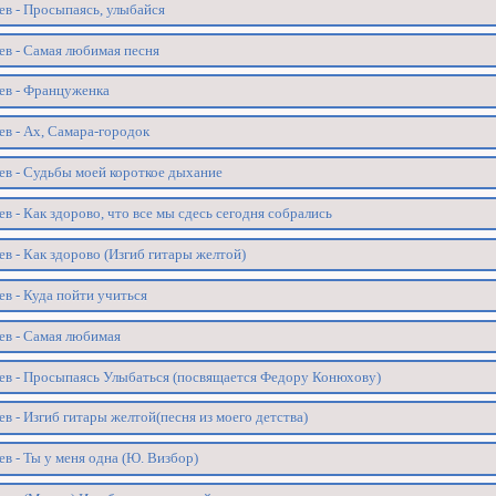
ев - Просыпаясь, улыбайся
ев - Самая любимая песня
ев - Француженка
ев - Ах, Самара-городок
ев - Судьбы моей короткое дыхание
в - Как здорово, что все мы сдесь сегодня собрались
в - Как здорово (Изгиб гитары желтой)
в - Куда пойти учиться
ев - Самая любимая
ев - Просыпаясь Улыбаться (посвящается Федору Конюхову)
в - Изгиб гитары желтой(песня из моего детства)
в - Ты у меня одна (Ю. Визбор)