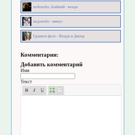
nedonebo, kraйний - венди
недонебо - минус
Гравити фолс - Венди и Дипер
Комментарии:
Добавить комментарий
Имя
Текст