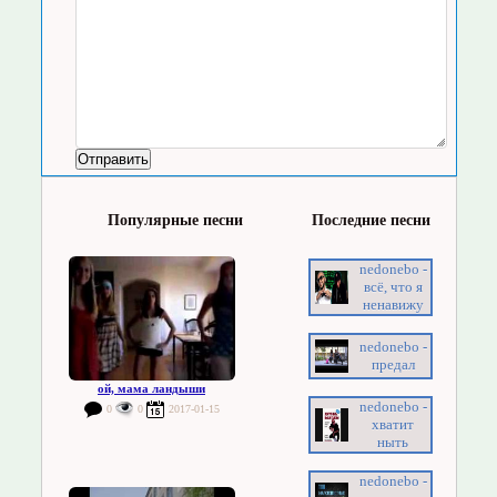
Популярные песни
Последние песни
nedonebo -
всё, что я
ненавижу
nedonebo -
предал
ой, мама ландыши
nedonebo -
0
0
2017-01-15
хватит
ныть
nedonebo -