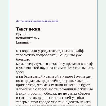
Другие песни исполнителя недонебо
Текст песни:
группа -
исполнитель -
kraйний -
_______________________________
мы воровали у родителей деньги на кайф
тебе можно попробовать, Венди, ты уже
большая
когда отец стучался в комнату прятался в шкаф
и умолял чтоб научила как мне без тебя дышать
здесь
а ты была самой красивой в нашем Голливуде,
но я предатель предпочёл доступных актрис
кричал тебе, что между нами ничего не будет
я покончил с тобой, но ты покончила с жизнью
Венди, прости, я обещал, но не сумел сберечь
и сотни этих дур не стоят и твоей улыбки
теперь в этом городе мне точно делать нечего