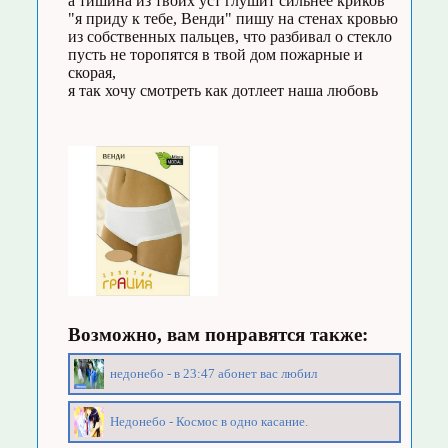
а тишина из твоих уст глушит сильнее криков
"я приду к тебе, Венди" пишу на стенах кровью
из собственных пальцев, что разбивал о стекло
пусть не торопятся в твой дом пожарные и
скорая,
я так хочу смотреть как дотлеет наша любовь
Возможно, вам понравятся также:
недонебо - в 23:47 абонет вас любил
Недонебо - Космос в одно касание.