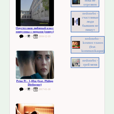
пока не
отрезвею
nedonebo -
счастливые
люди
бывшим не
Опустел наш любимый класс
пишут
минусовка с титрами (минус)
0
0
2016-12-19
nedonebo -
kosmos vzasos
(feat.
kommunikация)
nedonebo -
грей меня
Prinz Pi - 1,40m (feat. Philipp
Dittberner)
0
0
2017-01-18