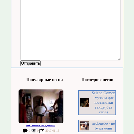
Популярные песни
Последние песни
Selena Gomez
- музыка для
постановки
танца( без
слов)
nedonebo - не
ой, мама ландыши
буди меня
0
0
2017-01-15