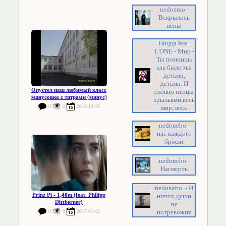
nedoemo -
Вскрылись
вены
Пицца feat.
L'ONE - Мир -
Ты помнишь
как были мы
детьми,
детьми. И
Опустел наш любимый класс
словно птицы
минусовка с титрами (минус)
крыльями весь
0
0
2016-12-19
мир, весь
nedonebo -
нас каждого
бросят
nedonebo -
Насмерть
nedonebo. - И
Prinz Pi - 1,40m (feat. Philipp
ничто души
Dittberner)
не
0
0
2017-01-18
потревожит