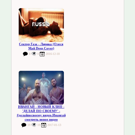
Сектор Газа - Лирика (Олеся
Май Deep Cover)
0
0
2016-12-18
ИВАНГАЙ - НОВЫЙ КЛИП -
'ДЕЛАЙ ПО СВОЕМУ' -
#делайпосвоему видео.Ивангай
смотреть новое видео
19
19
2017-01-13