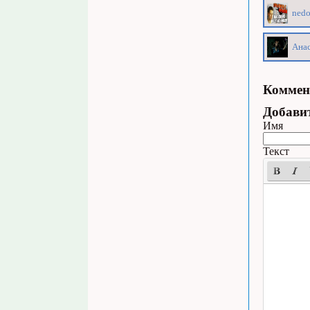
ned
Анас
Коммен
Добави
Имя
Текст