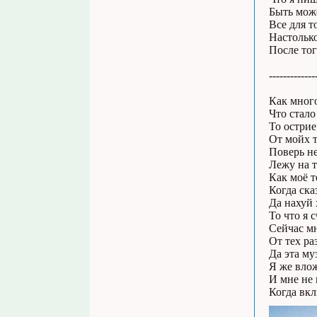
Быть може
Все для т
Настолько
После тог
-------------
Как много
Что стало
То острие
От мойх 
Поверь н
Лежу на т
Как моё т
Когда ска
Да нахуй 
То что я 
Сейчас м
От тех ра
Да эта му
Я же влож
И мне не 
Когда вкл