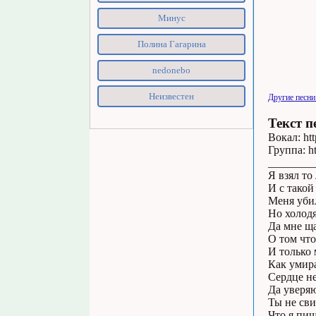
Минус
Полина Гагарина
nedonebo
Неизвестен
Другие песни
Текст п
Вокал: ht
Группа: h
________
Я взял то
И с такой
Меня убил
Но холод
Да мне ща
О том чт
И только 
Как умир
Сердце не
Да уверя
Ты не св
Что я пиш