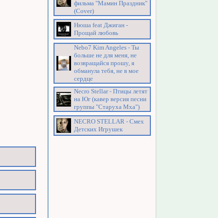
фильма "Мамин Праздник"
(Cover)
Нюша feat Джиган -
Прощай любовь
Nebo7 Kim Angeles - Ты
больше не для меня, не
возвращайся прошу, я
обманула тебя, не в мое
сердце
Necro Stellar - Птицы летят
на Юг (кавер версия песни
группы "Старуха Мха")
NECRO STELLAR - Смех
Детских Игрушек