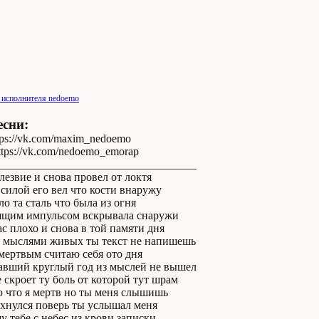
 исполнителя nedoemo
есни:
tps://vk.com/maxim_nedoemo
ttps://vk.com/nedoemo_emorap
___________________________________
 лезвие и снова провел от локтя
 силой его вел что кости внаружу
о та сталь что была из огня
ящим импульсом вскрывала снаружи
с плохо и снова в той памяти дня
о мыслями живых ты текст не напишешь
мертвым считаю себя ото дня
авший круглый год из мыслей не вышел
 скроет ту боль от которой тут шрам
ю что я мертв но ты меня слышишь
ихнулся поверь ты услышал меня
у тебе с небес из крови записки