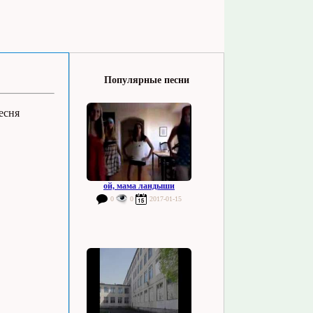
Популярные песни
есня
ой, мама ландыши
0
0
2017-01-15