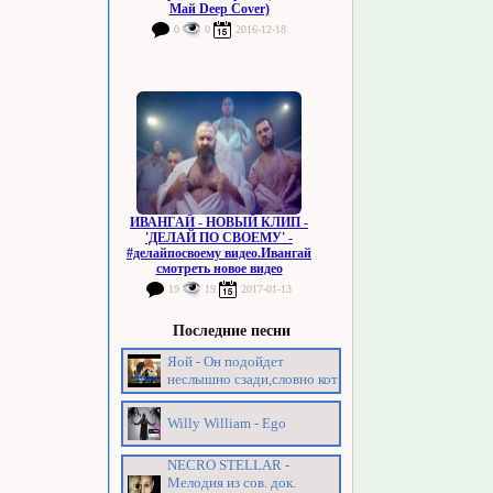
Май Deep Cover)
0
0
2016-12-18
ИВАНГАЙ - НОВЫЙ КЛИП -
'ДЕЛАЙ ПО СВОЕМУ' -
#делайпосвоему видео.Ивангай
смотреть новое видео
19
19
2017-01-13
Последние песни
Яой - Он подойдет
неслышно сзади,словно кот
Willy William - Ego
NECRO STELLAR -
Мелодия из сов. док.