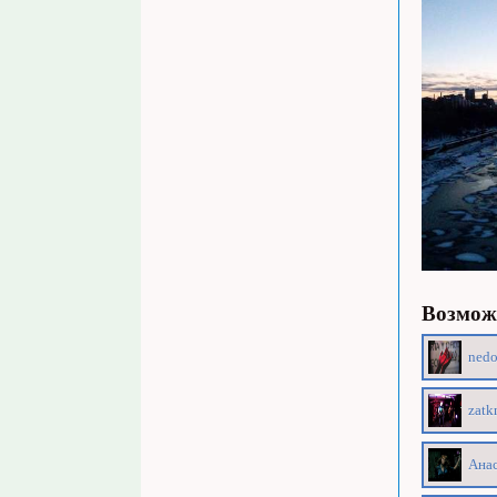
Возможн
nedo
zatk
Анас