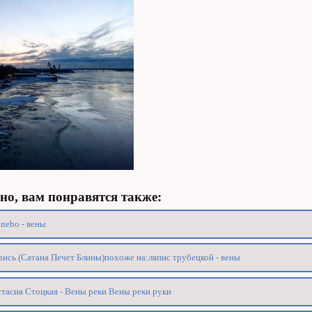
о, вам понравятся также:
nebo - вены
nись (Сатана Печет Блины)похоже на:ляпис трубецкой - вены
тасия Стоцкая - Вены реки Вены реки руки