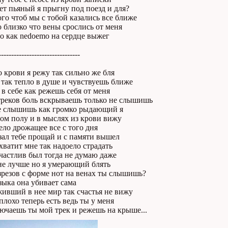
т пьяный я прыгну под поезд и для?
ого чтоб мы с тобой казались все ближе
 близко что вены срослись от меня
о как nedoemo на сердце выжег
--------------------------------
 крови я режу так сильно же бля
 так тепло в душе и чувствуешь ближе
 в себе как режешь себя от меня
треков боль вскрываешь только не слышишь
е слышишь как громко рыдающий я
ом полу и в мыслях из крови вижу
ело дрожащее все с того дня
зал тебе прощай и с памяти вышел
хватит мне так надоело страдать
счастлив был тогда не думаю даже
не лучше но я умерающий блять
зрезов с форме нот на венах ты слышишь?
зыка она убивает сама
ивший в нее мир так счастья не вижу
плохо теперь есть ведь ты у меня
ючаешь ты мой трек и режешь на крыше...