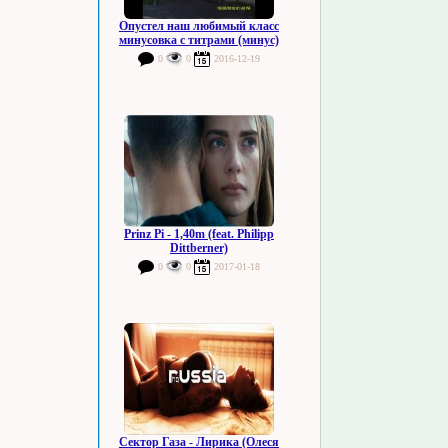
Опустел наш любимый класс
минусовка с титрами (минус)
0
0
2016-12-19
Prinz Pi - 1,40m (feat. Philipp
Dittberner)
0
0
2017-01-18
Сектор Газа - Лирика (Олеся