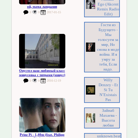
Ego (Akcent
ой, мама ландыши
Remix Radio
0
0
2017-01-15
Edit)
Гости из
Будущего -
Мы
голосуем за
мир, Но
снова в моде
война. И я
умру за
тебя, Если
надо.
Опустел наш любимый класс
минусовка с титрами (минус)
Willy
0
0
2016-12-19
Denzey - Et
Si Tu
N’Existais
Pas
Зайнаб
Махаева -
Высота
любви
Prinz Pi - 1,40m (feat. Philipp
unknown.beat