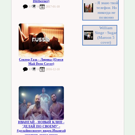
Dittberner)
- Я знаю твой
0
0
2017-01-18
телефон. Но
никогда не
позвоню
William
Singe - Sugar
(Maroon 5
cover)
Сектор Газа - Лирика (Олеся
Май Deep Cover)
0
0
2016-12-18
ИВАНГАЙ - НОВЫЙ КЛИП -
'ДЕЛАЙ ПО СВОЕМУ' -
#делайпосвоему видео.Ивангай
смотреть новое видео