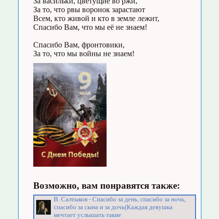
За васильки, цветущие во ржи,
За то, что рвы воронок зарастают
Всем, кто живой и кто в земле лежит,
Спасибо Вам, что мы её не знаем!
Спасибо Вам, фронтовики,
За то, что мы войны не знаем!
Возможно, вам понравятся также:
В. Салтыков - Спасибо за день, спасибо за ночь,
спасибо за сына и за дочь(Каждая девушка
мечтает услышать такие