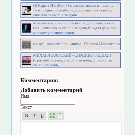
Dj Riga и МС Жан - Ты сладко спишь а я шепчу
тебе родная, спасибо за день, спасибо за ночь,
спасибо за сына и за дочь.
Михаил Боярский - Спасибо за день, спасибо за
ночь, спасибо за сына и за дочь(Каждая девушка
мечтает услышать такие
минус - момонтенок - минус - Песенка Мамонтенка
МИХАИЛ БОЯРСКИЙ - СПАСИБО, РОДНАЯ!
(Спасибо за день, спасибо за ночь, Спасибо за
сына и за дочь,
Комментарии:
Добавить комментарий
Имя
Текст