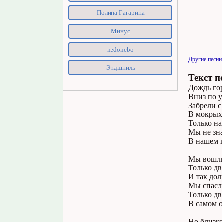
Полина Гагарина
Минус
nedonebo
Другие песни
Эндшпиль
Текст п
Дождь го
Вниз по 
Забрели с
В мокрых 
Только на
Мы не зна
В нашем 
Мы вошли
Только дв
И так дол
Мы спасли
Только дв
В самом о
Но близко