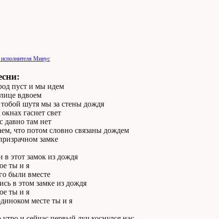
 исполнителя Минус
есни:
род пуст и мы идем
улице вдвоем
 тобой шутя мы за стены дождя
окнах гаснет свет
с давно там нет
ем, что потом словно связаны дождем
призрачном замке
 в этот замок из дождя
ое ты и я
го были вместе
сь в этом замке из дождя
ое ты и я
диноком месте ты и я
 утро и сейчас первый луч коснулся нас