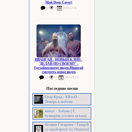
Май Deep Cover)
0
0
2016-12-18
ИВАНГАЙ - НОВЫЙ КЛИП -
'ДЕЛАЙ ПО СВОЕМУ' -
#делайпосвоему видео.Ивангай
смотреть новое видео
19
19
2017-01-13
Последние песни
Егор Крид / KReeD -
Поверь в любовь
минус - Азбука ( С
букварём уселись куклы)
Полина Гагарина - Танцуй
со мной (prod. by Diamond