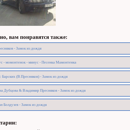
о, вам понравятся также:
есняков - Замок из дождя
с - момонтенок - минус - Песенка Мамонтенка
 Барских (В.Пресняков) - Замок из дождя
а Дубцова & Владимир Пресняков - Замок из дождя
н Болдузев - Замок из дождя
тарии: