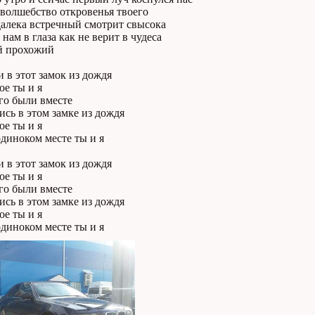
волшебство откровенья твоего
далека встречный смотрит свысока
 нам в глаза как не верит в чудеса
й прохожий
 в этот замок из дождя
ое ты и я
го были вместе
сь в этом замке из дождя
ое ты и я
диноком месте ты и я
 в этот замок из дождя
ое ты и я
го были вместе
сь в этом замке из дождя
ое ты и я
диноком месте ты и я