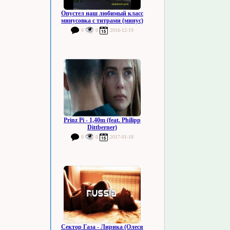
Опустел наш любимый класс
минусовка с титрами (минус)
0
0
2016-12-19
Prinz Pi - 1,40m (feat. Philipp
Dittberner)
0
0
2017-01-18
Сектор Газа - Лирика (Олеся