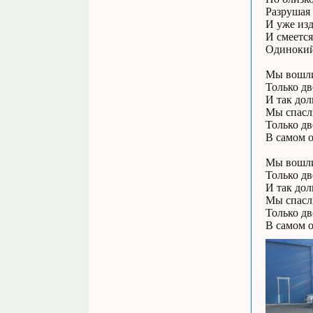
Разрушая 
И уже из
И смеется
Одиноки
Мы вошли
Только дв
И так дол
Мы спасли
Только дв
В самом о
Мы вошли
Только дв
И так дол
Мы спасли
Только дв
В самом о