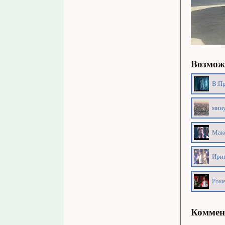
Возможн
В.Пр
мину
Макс
Ирин
Рома
Коммен