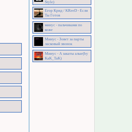
Style)
Егор Крид / KReeD - Если
Ты Готов
минус - пальчиками по
коже
Минус - Зовет за парты
ласковый звонок
Минус - А закаты алые(by
KaK_TaK)