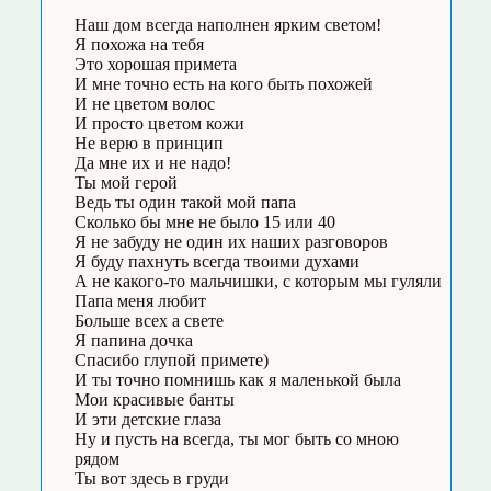
Наш дом всегда наполнен ярким светом!
Я похожа на тебя
Это хорошая примета
И мне точно есть на кого быть похожей
И не цветом волос
И просто цветом кожи
Не верю в принцип
Да мне их и не надо!
Ты мой герой
Ведь ты один такой мой папа
Сколько бы мне не было 15 или 40
Я не забуду не один их наших разговоров
Я буду пахнуть всегда твоими духами
А не какого-то мальчишки, с которым мы гуляли
Папа меня любит
Больше всех а свете
Я папина дочка
Спасибо глупой примете)
И ты точно помнишь как я маленькой была
Мои красивые банты
И эти детские глаза
Ну и пусть на всегда, ты мог быть со мною
рядом
Ты вот здесь в груди