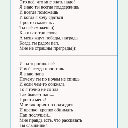
Это всё, что мне знать надо!
Я знаю ты всегда поддержишь
И всегда поможешь
И когда я хочу сдаться
Просто скажешь :
Ты всё сможешь))
Каких-то три слова
А меня ждут победы, награды
Когда ты рядом пап,
Мне не страшны преграды)))
_____________________________________________
И ты терпишь всё
И всё всегда простишь
Я знаю папа
Почему ты по ночам не спишь
И если чем-то обижала
То я точно не со зла
Так бывает пап....
Прости меня!
Мне так приятно подходить
И крепко, крепко обнимать
Пап послушай....
Мне правда есть, что рассказать
Ты слышишь?!