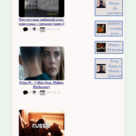
Нюша -
До
рассвета
Опустел наш любимый класс
МИНУС
минусовка с титрами (минус)
- осеняя
0
0
2016-12-19
роса
Минус -
Кукушка
Егор
Крид и
Нюша -
Девочка
Prinz Pi - 1,40m (feat. Philipp
Dittberner)
0
0
2017-01-18