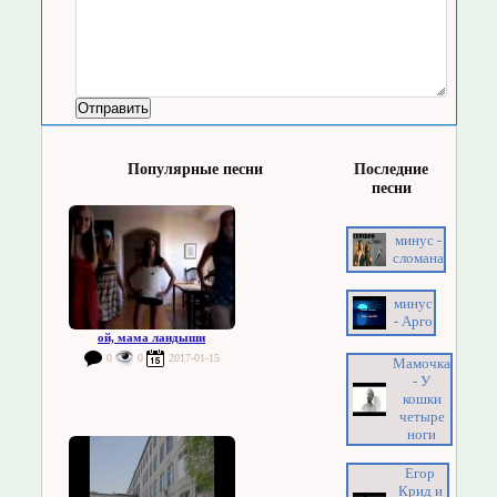
Популярные песни
Последние
песни
минус -
сломана
минус
- Арго
ой, мама ландыши
0
0
2017-01-15
Мамочка
- У
кошки
четыре
ноги
Егор
Крид и