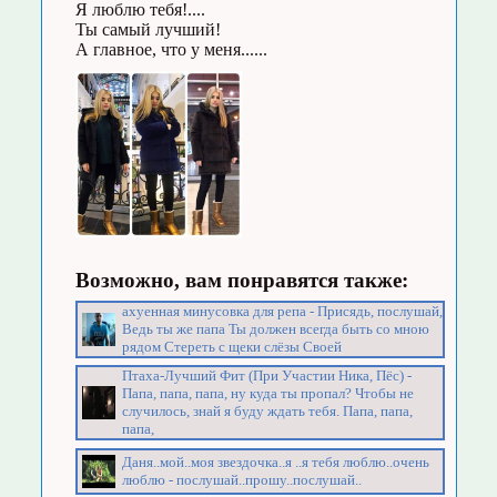
Я люблю тебя!....
Ты самый лучший!
А главное, что у меня......
Возможно, вам понравятся также:
ахуенная минусовка для репа - Присядь, послушай,
Ведь ты же папа Ты должен всегда быть со мною
рядом Стереть с щеки слёзы Своей
Птаха-Лучший Фит (При Участии Ника, Пёс) -
Папа, папа, папа, ну куда ты пропал? Чтобы не
случилось, знай я буду ждать тебя. Папа, папа,
папа,
Даня..мой..моя звездочка..я ..я тебя люблю..очень
люблю - послушай..прошу..послушай..