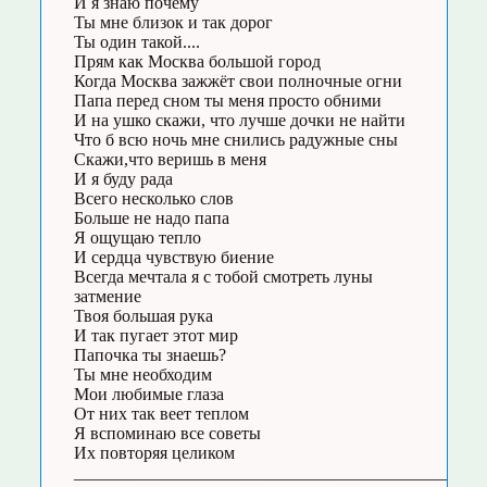
И я знаю почему
Ты мне близок и так дорог
Ты один такой....
Прям как Москва большой город
Когда Москва зажжёт свои полночные огни
Папа перед сном ты меня просто обними
И на ушко скажи, что лучше дочки не найти
Что б всю ночь мне снились радужные сны
Скажи,что веришь в меня
И я буду рада
Всего несколько слов
Больше не надо папа
Я ощущаю тепло
И сердца чувствую биение
Всегда мечтала я с тобой смотреть луны
затмение
Твоя большая рука
И так пугает этот мир
Папочка ты знаешь?
Ты мне необходим
Мои любимые глаза
От них так веет теплом
Я вспоминаю все советы
Их повторяя целиком
_____________________________________________