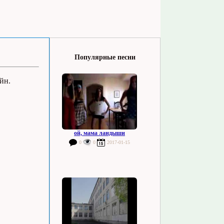
Популярные песни
йн.
ой, мама ландыши
0
0
2017-01-15