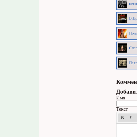
песн
В.Цо
Поли
Сла
Петл
Коммен
Добави
Имя
Текст