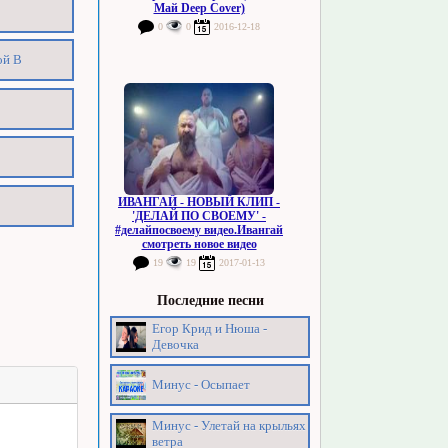
Май Deep Cover)
0
0
2016-12-18
ой В
ИВАНГАЙ - НОВЫЙ КЛИП -
'ДЕЛАЙ ПО СВОЕМУ' -
#делайпосвоему видео.Ивангай
смотреть новое видео
19
19
2017-01-13
Последние песни
Егор Крид и Нюша -
Девочка
Минус - Осыпает
Минус - Улетай на крыльях
ветра