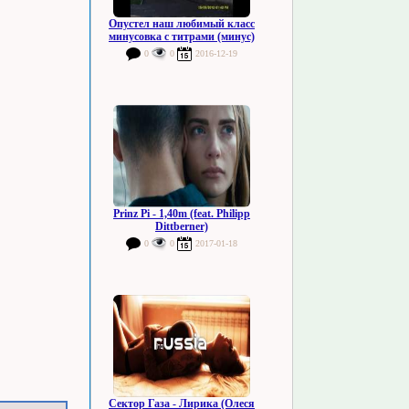
Опустел наш любимый класс
минусовка с титрами (минус)
0
0
2016-12-19
Prinz Pi - 1,40m (feat. Philipp
Dittberner)
0
0
2017-01-18
Сектор Газа - Лирика (Олеся