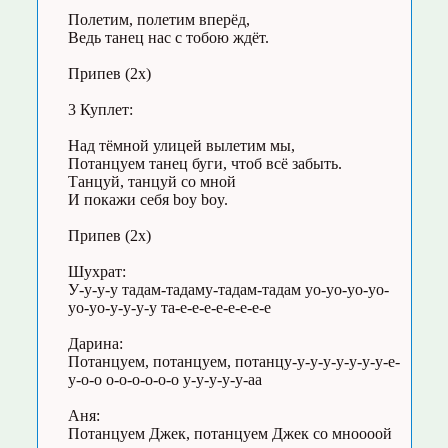
Полетим, полетим вперёд,
Ведь танец нас с тобою ждёт.
Припев (2х)
3 Куплет:
Над тёмной улицей вылетим мы,
Потанцуем танец буги, чтоб всё забыть.
Танцуй, танцуй со мной
И покажи себя boy boy.
Припев (2х)
Шухрат:
У-у-у-у тадам-тадаму-тадам-тадам уо-уо-уо-уо-
уо-уо-у-у-у-у та-е-е-е-е-е-е-е-е
Дарина:
Потанцуем, потанцуем, потанцу-у-у-у-у-у-у-у-е-
у-о-о о-о-о-о-о-о у-у-у-у-у-аа
Аня:
Потанцуем Джек, потанцуем Джек со мноооой