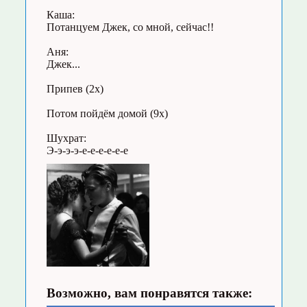
Каша:
Потанцуем Джек, со мной, сейчас!!
Аня:
Джек...
Припев (2х)
Потом пойдём домой (9х)
Шухрат:
Э-э-э-э-е-е-е-е-е-е
Возможно, вам понравятся также: