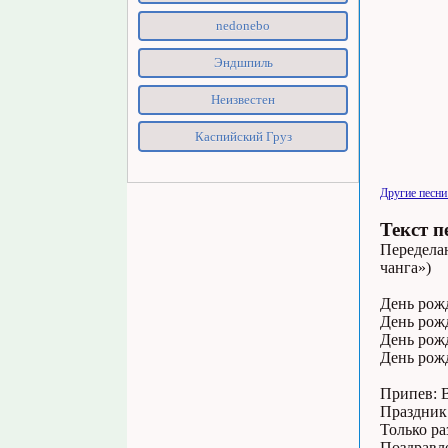
nedonebo
Эндшпиль
Неизвестен
Каспийский Груз
Другие песни
Текст п
Переделан
чанга»)
День рож
День рож
День рож
День рож
Припев: В
Праздник 
Только ра
Поздравл