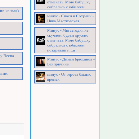
отмечать. Мою бабушку
собрались с юбилеем
га-чанга»)
минус - Спаси и Сохрани -
Ника Мястковская
Минус - Мы сегодня не
скучаем, будем дружно
отмечать. Мою бабушку
собрались с юбилеем
поздравлять. Ей
му Весна
Минус - Диман Брюханов –
Без причины
маме.
минус - От героев былых
времен