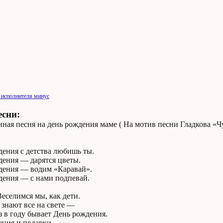
 исполнителя минус
есни:
ная песня на день рождения маме ( На мотив песни Гладкова «Ч
дения с детства любишь ты.
дения — дарятся цветы.
дения — водим «Каравай».
дения — с нами подпевай.
еселимся мы, как дети.
знают все на свете —
з в году бывает День рождения.
ения и подарки,