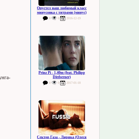
Опустел наш любимый класс
минусовка с титрами (минус)
0
0
2016-12-19
Prinz Pi - 1,40m (feat. Philipp
унга-
Dittberner)
0
0
2017-01-18
Сектор Газа - Лирика (Олеся