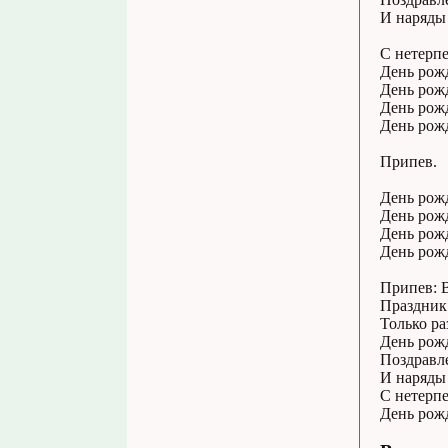
И наряды
С нетерп
День рож
День рож
День рож
День рожд
Припев.
День рожд
День рожд
День рож
День рожд
Припев: В
Праздник 
Только ра
День рож
Поздравл
И наряды
С нетерп
День рож