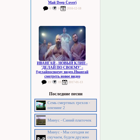
Май Deep Cover)
0
0
2016-12-18
ИВАНГАЙ - НОВЫЙ КЛИП -
'ДЕЛАЙ ПО СВОЕМУ' -
#делайпосвоему видео.Ивангай
смотреть новое видео
19
19
2017-01-13
Последние песни
Семь смертных грехов -
опенинг 2
Минус - Синий платочек
Минус - Мы сегодня не
скучаем, будем дружно