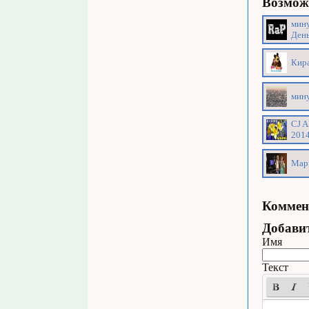
Возможн
мину
День
Кира
мину
CJ A
201
Мари
Коммен
Добави
Имя
Текст