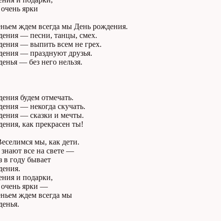
 очень ярки
еньем ждем всегда мы День рождения.
дения — песни, танцы, смех.
дения — выпить всем не грех.
дения — празднуют друзья.
енья — без него нельзя.
ения будем отмечать.
ения — некогда скучать.
дения — сказки и мечты.
ения, как прекрасен ты!
еселимся мы, как дети.
знают все на свете —
з в году бывает
дения.
ения и подарки,
 очень ярки —
еньем ждем всегда мы
денья.