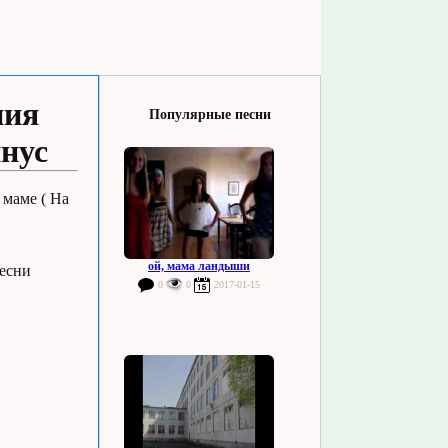
ния
Популярные песни
инус
 маме ( На
ой, мама ландыши
песни
0
0
2017-01-15