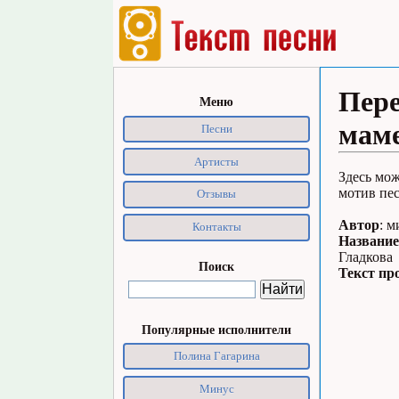
Пере
Меню
маме
Песни
Артисты
Здесь мож
мотив пес
Отзывы
Автор
: м
Контакты
Название
Гладкова
Поиск
Текст пр
Популярные исполнители
Полина Гагарина
Минус