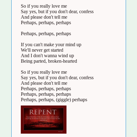
So if you really love me
Say yes, but if you don't dear, confess
And please don't tell me
Perhaps, perhaps, perhaps
Perhaps, perhaps, perhaps
If you can't make your mind up
We'll never get started
And I don't wanna wind up
Being parted, broken-hearted
So if you really love me
Say yes, but if you don't dear, confess
And please don't tell me
Perhaps, perhaps, perhaps
Perhaps, perhaps, perhaps
Perhaps, perhaps, (giggle) perhaps