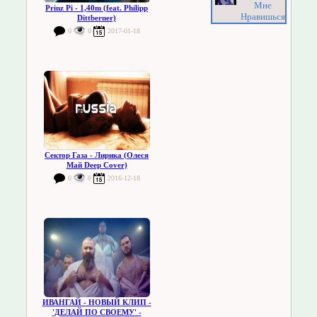
Мне
Prinz Pi - 1,40m (feat. Philipp
Нравишься
Dittberner)
0
0
2017-01-18
Сектор Газа - Лирика (Олеся
Май Deep Cover)
0
0
2016-12-18
ИВАНГАЙ - НОВЫЙ КЛИП -
'ДЕЛАЙ ПО СВОЕМУ' -