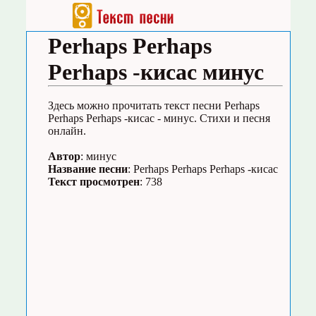
Perhaps Perhaps
Perhaps -кисас минус
Здесь можно прочитать текст песни Perhaps
Perhaps Perhaps -кисас - минус. Стихи и песня
онлайн.
Автор
: минус
Название песни
: Perhaps Perhaps Perhaps -кисас
Текст просмотрен
: 738