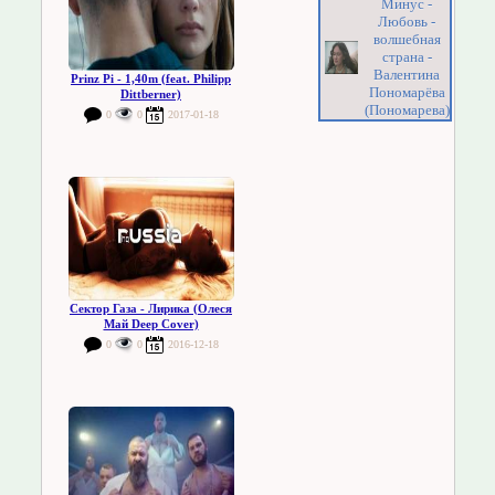
Минус -
Любовь -
волшебная
страна -
Валентина
Prinz Pi - 1,40m (feat. Philipp
Пономарёва
Dittberner)
(Пономарева)
0
0
2017-01-18
Сектор Газа - Лирика (Олеся
Май Deep Cover)
0
0
2016-12-18