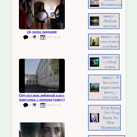
Весняночка
минус -
Любовь
настала
ой, мама ландыши
минус - ах
0
0
2017-01-15
эти тучи в
голубом
минус - я
с тобой
гуляла
минус - Я
бы хотел
нарисовать
мечту, -
Опустел наш любимый класс
пол тона
минусовка с титрами (минус)
0
0
2016-12-19
Егор Крид
- Это Егор
Крид Ты
Мне
Нравишься