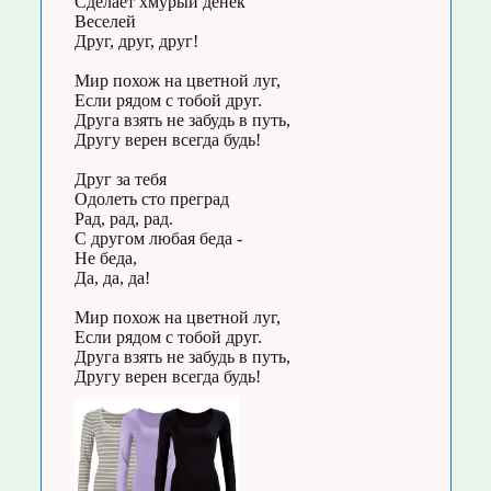
Сделает хмурый денёк
Веселей
Друг, друг, друг!
Мир похож на цветной луг,
Если рядом с тобой друг.
Друга взять не забудь в путь,
Другу верен всегда будь!
Друг за тебя
Одолеть сто преград
Рад, рад, рад.
С другом любая беда -
Не беда,
Да, да, да!
Мир похож на цветной луг,
Если рядом с тобой друг.
Друга взять не забудь в путь,
Другу верен всегда будь!