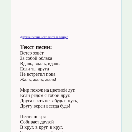
Другие песни исполнителя минус
Текст песни:
Ветер зовёт
За собой облака
Вдаль, вдаль, вдаль.
Если ты друга
Не встретил пока,
Жаль, жаль, жаль!
Мир похож на цветной луг,
Если рядом с тобой друг.
Друга взять не забудь в путь,
Другу верен всегда будь!
Песня не зря
Собирает друзей
В круг, в круг, в круг.