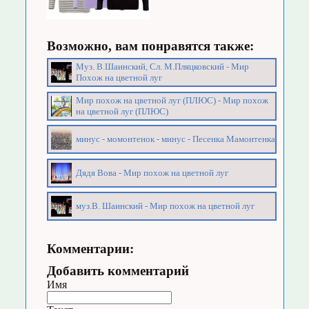
Возможно, вам понравятся также:
Муз. В.Шаинский, Сл. М.Пляцковский - Мир
Похож на цветной луг
Мир похож на цветной луг (ПЛЮС) - Мир похож
на цветной луг (ПЛЮС)
минус - момонтенок - минус - Песенка Мамонтенка
Дядя Вова - Мир похож на цветной луг
муз.В. Шаинский - Мир похож на цветной луг
Комментарии:
Добавить комментарий
Имя