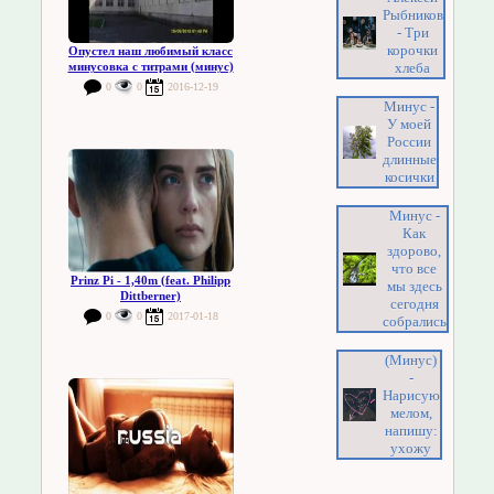
Рыбников
- Три
корочки
Опустел наш любимый класс
хлеба
минусовка с титрами (минус)
0
0
2016-12-19
Минус -
У моей
России
длинные
косички
Минус -
Как
здорово,
что все
Prinz Pi - 1,40m (feat. Philipp
мы здесь
Dittberner)
сегодня
0
0
2017-01-18
собрались
(Минус)
-
Нарисую
мелом,
напишу:
ухожу