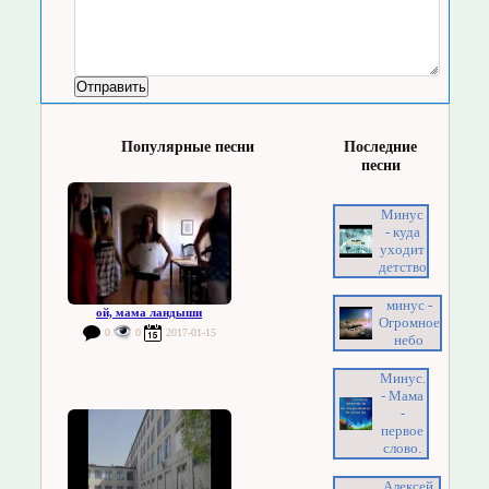
Популярные песни
Последние
песни
Минус
- куда
уходит
детство
минус -
ой, мама ландыши
Огромное
0
0
2017-01-15
небо
Минус.
- Мама
-
первое
слово.
Алексей