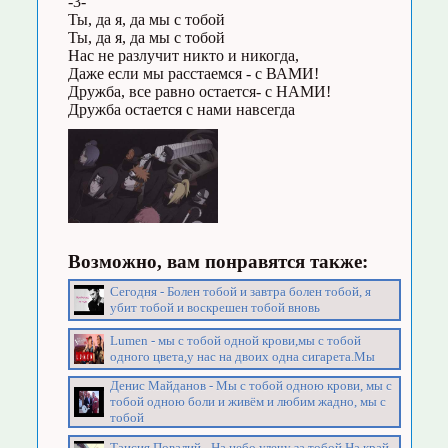
-3-
Ты, да я, да мы с тобой
Ты, да я, да мы с тобой
Нас не разлучит никто и никогда,
Даже если мы расстаемся - с ВАМИ!
Дружба, все равно остается- с НАМИ!
Дружба остается с нами навсегда
Возможно, вам понравятся также:
Сегодня - Болен тобой и завтра болен тобой, я
убит тобой и воскрешен тобой вновь
Lumen - мы с тобой одной крови,мы с тобой
одного цвета,у нас на двоих одна сигарета.Мы
Денис Майданов - Мы с тобой одною крови, мы с
тобой одною боли и живём и любим жадно, мы с
тобой
Таисия Повалий - На небо улечу за тобой На край