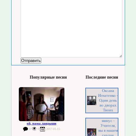
Популярные песни
Последние песни
Оксана
Игнатенко -
Один день
во дворах
Твоих
минус -
ой, мама ландыши
Учителя,
0
0
2017-01-15
вы в нашем
сердце