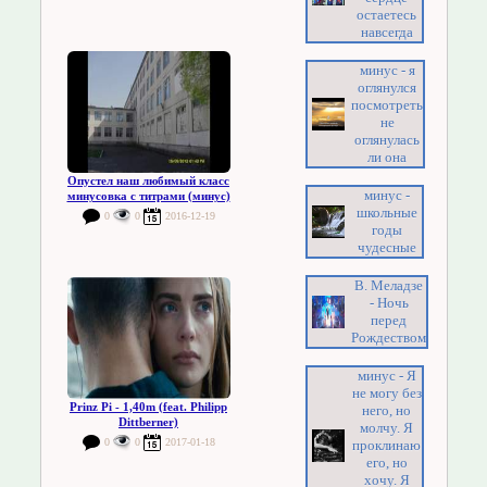
остаетесь
навсегда
минус - я
оглянулся
посмотреть
не
оглянулась
ли она
Опустел наш любимый класс
минус -
минусовка с титрами (минус)
школьные
0
0
2016-12-19
годы
чудесные
В. Меладзе
- Ночь
перед
Рождеством
минус - Я
не могу без
Prinz Pi - 1,40m (feat. Philipp
него, но
Dittberner)
молчу. Я
0
0
2017-01-18
проклинаю
его, но
хочу. Я