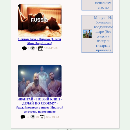
ненавижу
его, но
Минус - На
большом
воздушном
шаре (без
дудки в
Сектор Газа - Лирика (Олеся
конце и
Май Deep Cover)
гитары в
0
0
2016-12-18
припеве)
ИВАНГАЙ - НОВЫЙ КЛИП -
'ДЕЛАЙ ПО СВОЕМУ' -
#делайпосвоему видео.Ивангай
смотреть новое видео
19
19
2017-01-13