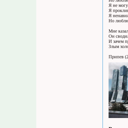
Но люблю
Я не могу
Я проклин
Я ненави
Но люблю
Мне казал
Он сводил
И зачем п
Злым хол
Припев (2