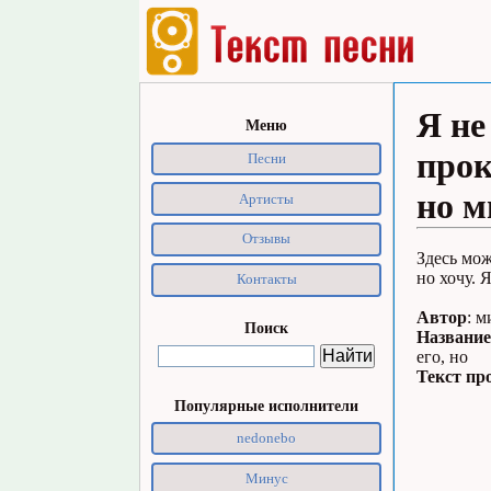
Я не
Меню
прок
Песни
но м
Артисты
Отзывы
Здесь мож
но хочу. 
Контакты
Автор
: м
Поиск
Название
его, но
Текст пр
Популярные исполнители
nedonebo
Минус