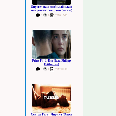
Опустел наш любимый класс
минусовка с титрами (минус)
0
0
2016-12-19
Prinz Pi - 1,40m (feat. Philipp
Dittberner)
0
0
2017-01-18
Сектор Газа - Лирика (Олеся