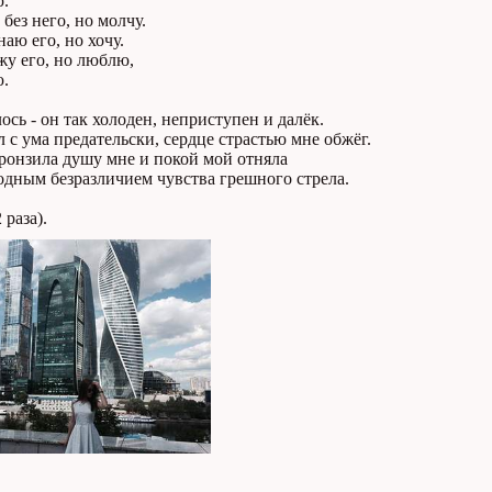
.
 без него, но молчу.
аю его, но хочу.
жу его, но люблю,
.
ось - он так холоден, неприступен и далёк.
 с ума предательски, сердце страстью мне обжёг.
ронзила душу мне и покой мой отняла
одным безразличием чувства грешного стрела.
 раза).