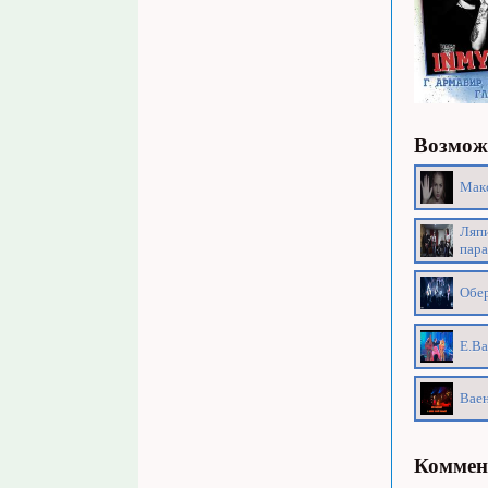
Возможн
Макс
Ляпи
пара
Обер
Е.Ва
Ваен
Коммен