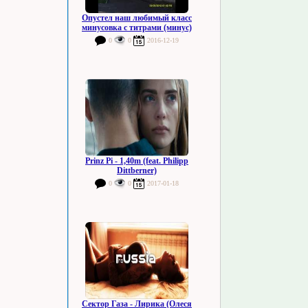
Опустел наш любимый класс
минусовка с титрами (минус)
0
0
2016-12-19
Prinz Pi - 1,40m (feat. Philipp
Dittberner)
0
0
2017-01-18
Сектор Газа - Лирика (Олеся