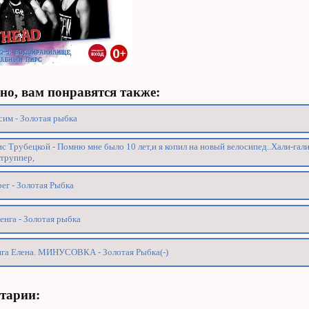
о, вам понравятся также:
им - Золотая рыбка
с Трубецкой - Помню мне было 10 лет,и я копил на новый велосипед..Хали-гали
труппер,
ег - Золотая Рыбка
енга - Золотая рыбка
га Елена. МИНУСОВКА - Золотая Рыбка(-)
тарии: