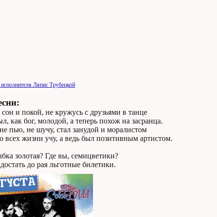
 исполнителя Ляпис Трубецкой
есни:
 сон и покой, не кружусь с друзьями в танце
л, как бог, молодой, а теперь похож на засранца.
не пью, не шучу, стал занудой и моралистом
 всех жизни учу, а ведь был позитивным артистом.
ыбка золотая? Где вы, семицветики?
 достать до рая льготные билетики.