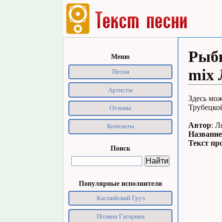
Рыбк
Меню
mix 
Песни
Артисты
Здесь мож
Трубецкой
Отзывы
Автор
: 
Контакты
Название
Текст пр
Поиск
Популярные исполнители
Каспийский Груз
Полина Гагарина