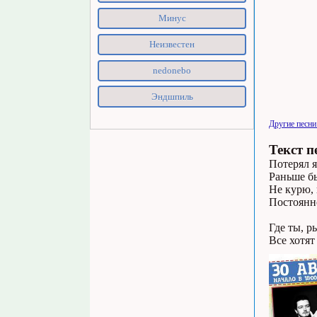
Минус
Неизвестен
nedonebo
Эндшпиль
Другие песни
Текст п
Потерял я
Раньше бы
Не курю, 
Постоянно
Где ты, р
Все хотят