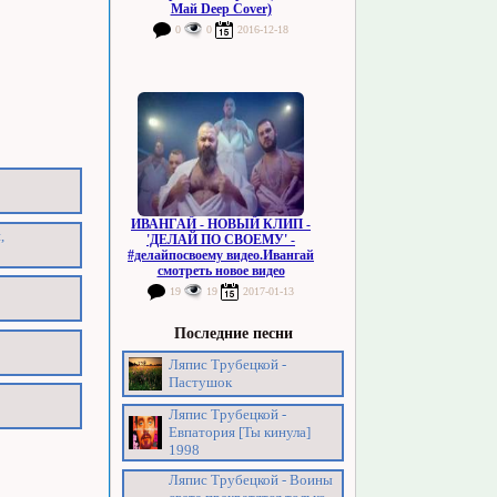
Май Deep Cover)
0
0
2016-12-18
ИВАНГАЙ - НОВЫЙ КЛИП -
,
'ДЕЛАЙ ПО СВОЕМУ' -
#делайпосвоему видео.Ивангай
смотреть новое видео
19
19
2017-01-13
Последние песни
Ляпис Трубецкой -
Пастушок
Ляпис Трубецкой -
Евпатория [Ты кинула]
1998
Ляпис Трубецкой - Воины