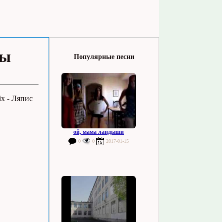
сы
Популярные песни
ix - Ляпис
ой, мама ландыши
0
0
2017-01-15