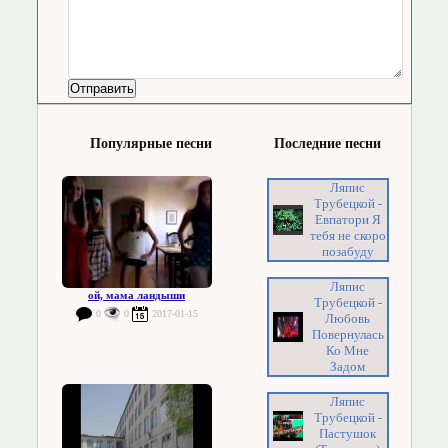
Популярные песни
Последние песни
Ляпис
Трубецкой -
Евпатори Я
тебя не скоро
позабуду
Ляпис
ой, мама ландыши
Трубецкой -
0
0
2017-01-15
Любовь
Повернулась
Ко Мне
Задом
Ляпис
Трубецкой -
Пастушок