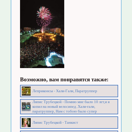
Возможно, вам понравятся также:
Леприконсы - Хали-Гали, Паратруппер
Ляпис Трубецкой - Помню мне было 10 лет,и я
копил на новый велосипед..Хали-гали,
паратруппер, Нам с тобою было супер
Ляпис Трубецкой - Танкист