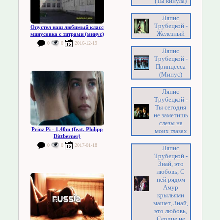
(Ты кинула)
Ляпис
Трубецкой -
Опустел наш любимый класс
Железный
минусовка с титрами (минус)
0
0
2016-12-19
Ляпис
Трубецкой -
Принцесса
(Минус)
Ляпис
Трубецкой -
Ты сегодня
не заметишь
слезы на
Prinz Pi - 1,40m (feat. Philipp
моих глазах
Dittberner)
0
0
2017-01-18
Ляпис
Трубецкой -
Знай, это
любовь, С
ней рядом
Амур
крыльями
машет, Знай,
это любовь,
Сердце не