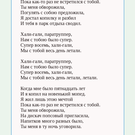
Пока как-то раз не встретился с тобой.
Ты меня обворожила,
Погулять с собою предложила,
Я достал копилку и разбил
И тебя в парк отдыха сводил.
Хали-гали, паратруппер,
Нам с тобою было супер.
Супер восемь, хали-гали,
Мы с тобой весь день летали.
Хали-гали, паратруппер,
Нам с тобою было супер.
Супер восемь, хали-гали,
Мы с тобой весь день летали, летали.
Когда мне было пятнадцать лет
И я копил на новенький мопед.
Я жил лишь этою мечтой
Пока как-то раз не встретился с тобой.
Ты меня обворожила,
На дискач попсовый пригласила,
Напитков много разных было,
Ты меня в ту ночь уговорила.