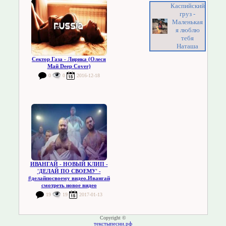
Каспийский
груз -
Маленькая
я люблю
тебя
Наташа
Сектор Газа - Лирика (Олеся
Май Deep Cover)
0
0
2016-12-18
ИВАНГАЙ - НОВЫЙ КЛИП -
'ДЕЛАЙ ПО СВОЕМУ' -
#делайпосвоему видео.Ивангай
смотреть новое видео
19
19
2017-01-13
Copyright ©
текстыпесни.рф