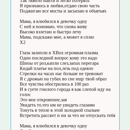
Так тяжело найти и легко потерять
Я признаюсь в любви,отдаю свою часть
Поджигаю все мосты и засыпаю в объятьях
Мама, я влюбился в девочку одну
С ней я понимаю, что снова живу
Высоко взлетаю и быстро лечу
Мама, подскажи мне, а может я сплю
Х2
Глаза залипли в XBox огромная плазма
Один последний вопрос кому это надо
Шипы от роз,капли слез,запах перегара
Кидай платье на пол,лезь под одеяло
Стрелки на часах нас больше не тревожат
Я с дрожью на губах во сне ищу твой образ
Все чувства обострились в 100 раз
И в суете гнилого города я как слепой иду на
голос
Это мое откровение,зая
Увидеть то,что им не увидеть глазами
Тонуть в тепле в этой холодной спальне
Встретить рассвет и ни за что не отпускать тебя
Мама, я влюбился в девочку одну