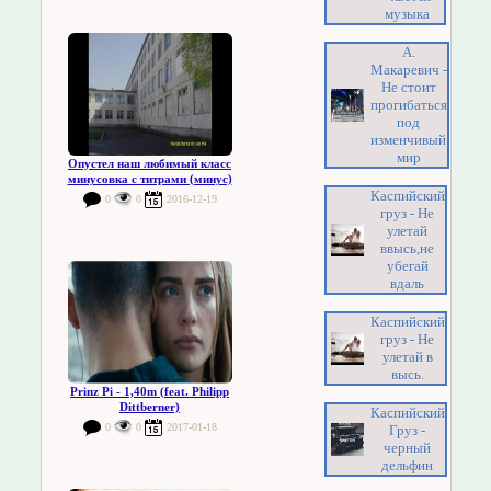
музыка
А.
Макаревич -
Не стоит
прогибаться
под
изменчивый
мир
Опустел наш любимый класс
минусовка с титрами (минус)
Каспийский
0
0
2016-12-19
груз - Не
улетай
ввысь,не
убегай
вдаль
Каспийский
груз - Не
улетай в
высь.
Prinz Pi - 1,40m (feat. Philipp
Dittberner)
Каспийский
0
0
2017-01-18
Груз -
черный
дельфин