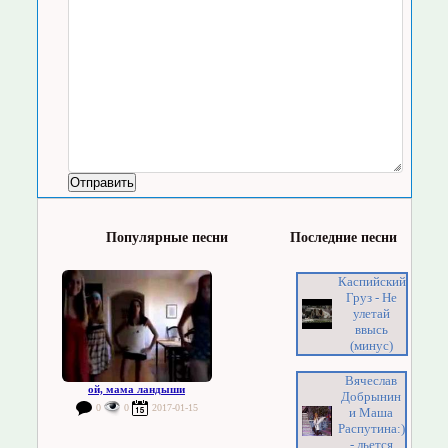
Популярные песни
Последние песни
Каспийский
Груз - Не
улетай
ввысь
(минус)
Вячеслав
ой, мама ландыши
Добрынин
0
0
2017-01-15
и Маша
Распутина:)
- льется