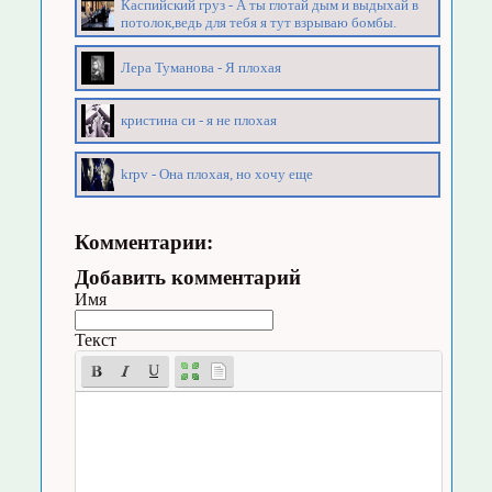
Каспийский груз - А ты глотай дым и выдыхай в
потолок,ведь для тебя я тут взрываю бомбы.
Лера Туманова - Я плохая
кристина си - я не плохая
krpv - Она плохая, но хочу еще
Комментарии:
Добавить комментарий
Имя
Текст