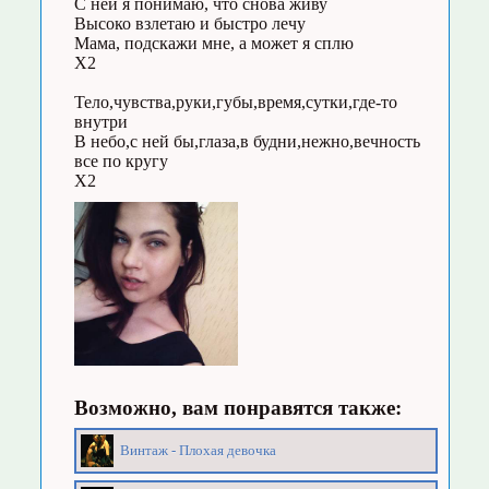
С ней я понимаю, что снова живу
Высоко взлетаю и быстро лечу
Мама, подскажи мне, а может я сплю
Х2
Тело,чувства,руки,губы,время,сутки,где-то
внутри
В небо,с ней бы,глаза,в будни,нежно,вечность
все по кругу
Х2
Возможно, вам понравятся также:
Винтаж - Плохая девочка