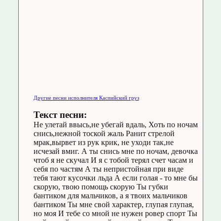
Другие песни исполнителя Каспийский груз
Текст песни:
Не улетай ввысь,не убегай вдаль, Хоть по ночам
снись,нежной тоской жаль Ранит стрелой
мрак,вырвет из рук крик, не уходи так,не
исчезай вмиг. А ты снись мне по ночам, девочка
чтоб я не скучал И я с тобой терял счет часам и
себя по частям А ты непристойная при виде
тебя тают кусочки льда А если голая - то мне бы
скорую, твою помощь скорую Ты губки
бантиком для мальчиков, а я твоих мальчиков
бантиком Ты мне свой характер, глупая глупая,
но моя И тебе со мной не нужен ровер спорт Ты