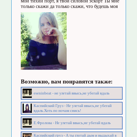
мой тихий порт, я твой силовой эскорт Ты мне
только скажи да только скажи, что будешь моя
Возможно, вам понравятся также:
eseninbeat - не улетай ввысь,не убегай вдаль
Каспийский Груз - Не улетай ввысь,не убегай
вдаль.Хоть по ночам снись!
Е.Фролова - Не улетай ввысь,не убегай вдаль
Каспийский груз - А ты глотай дым и выдыхай в