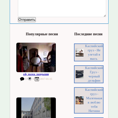
Популярные песни
Последние песни
Каспийский
груз - Не
улетай в
высь.
Каспийский
Груз -
ой, мама ландыши
черный
0
0
2017-01-15
дельфин
Каспийский
груз -
Маленькая
я люблю
тебя
Наташа