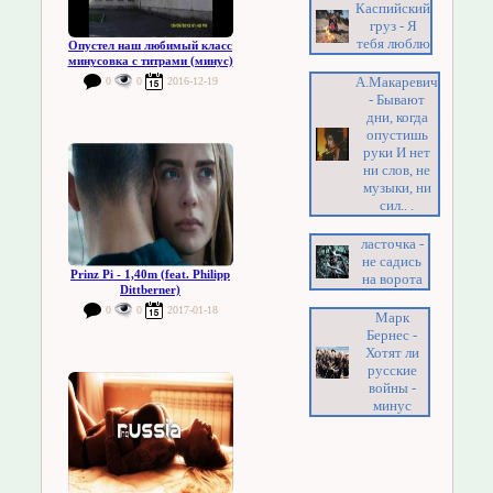
Каспийский
груз - Я
тебя люблю
Опустел наш любимый класс
минусовка с титрами (минус)
А.Макаревич
0
0
2016-12-19
- Бывают
дни, когда
опустишь
руки И нет
ни слов, не
музыки, ни
сил.. .
ласточка -
не садись
Prinz Pi - 1,40m (feat. Philipp
на ворота
Dittberner)
0
0
2017-01-18
Марк
Бернес -
Хотят ли
русские
войны -
минус