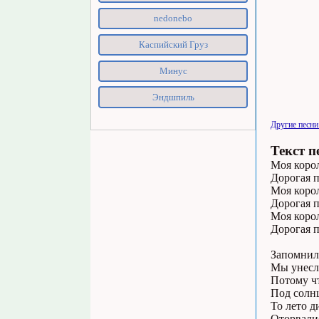
nedonebo
Каспийский Груз
Минус
Эндшпиль
Другие песн
Текст п
Моя коро
Дорогая п
Моя коро
Дорогая п
Моя коро
Дорогая п
Запомнил
Мы унесл
Потому ч
Под солн
То лето д
Оторвалис