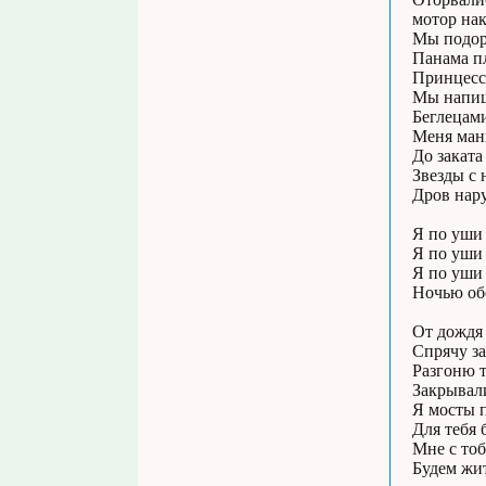
мотор нак
Мы подор
Панама пл
Принцесса
Мы напиш
Беглецами
Меня мани
До заката
Звезды с 
Дров нару
Я по уши
Я по уши
Я по уши
Ночью обе
От дождя
Спрячу з
Разгоню т
Закрывали
Я мосты 
Для тебя 
Мне с то
Будем жит