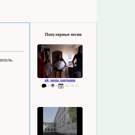
Популярные песни
шпиль.
ой, мама ландыши
0
0
2017-01-15