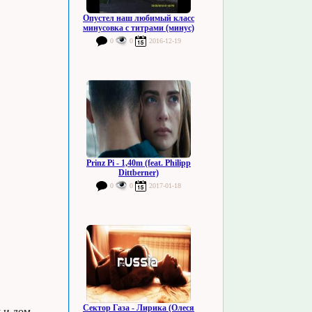
Опустел наш любимый класс
минусовка с титрами (минус)
0
0
2016-12-19
Prinz Pi - 1,40m (feat. Philipp
Dittberner)
0
0
2017-01-18
Сектор Газа - Лирика (Олеся
у и дом