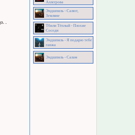
Аллегрова
Эндшпиль - Салют,
Земляне
о. .
Тбили Тёплый - Плохие
Соседи
Эндшпиль - Я подарю тебе
ганжа
Эндшпиль - Салам