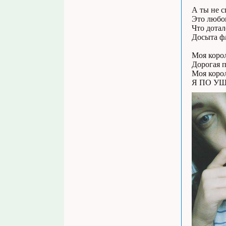
А ты не с
Это любов
Что дотал
Досыта фл
Моя коро
Дорогая п
Моя коро
Я ПО УШ