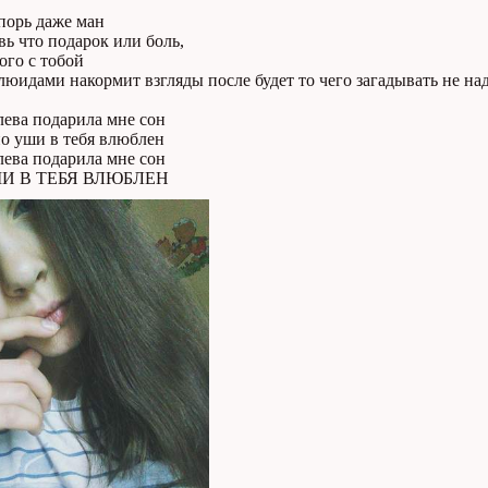
порь даже ман
ь что подарок или боль,
ого с тобой
юидами накормит взгляды после будет то чего загадывать не над
лева подарила мне сон
о уши в тебя влюблен
лева подарила мне сон
И В ТЕБЯ ВЛЮБЛЕН