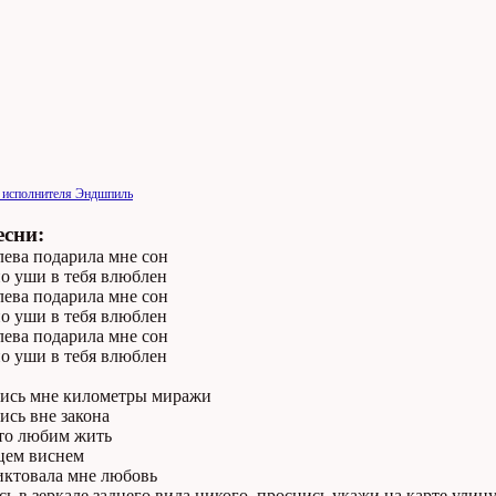
и исполнителя Эндшпиль
есни:
лева подарила мне сон
о уши в тебя влюблен
лева подарила мне сон
о уши в тебя влюблен
лева подарила мне сон
о уши в тебя влюблен
ись мне километры миражи
ись вне закона
то любим жить
цем виснем
иктовала мне любовь
ь в зеркале заднего вида никого, проснись укажи на карте улиц