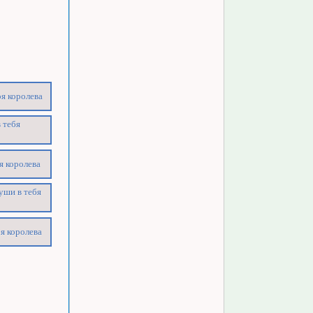
оя королева
 тебя
я королева
уши в тебя
я королева