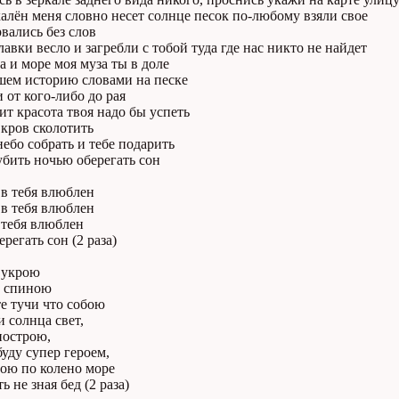
алён меня словно несет солнце песок по-любому взяли свое
вались без слов
авки весло и загребли с тобой туда где нас никто не найдет
 и море моя муза ты в доле
ем историю словами на песке
 от кого-либо до рая
т красота твоя надо бы успеть
 кров сколотить
небо собрать и тебе подарить
бить ночью оберегать сон
 в тебя влюблен
 в тебя влюблен
 тебя влюблен
регать сон (2 раза)
 укрою
а спиною
е тучи что собою
 солнца свет,
построю,
буду супер героем,
бою по колено море
ь не зная бед (2 раза)