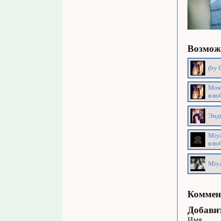
Возможн
(by 
Моя 
влюб
Эндш
Miya
влюб
Miya
Коммен
Добави
Имя