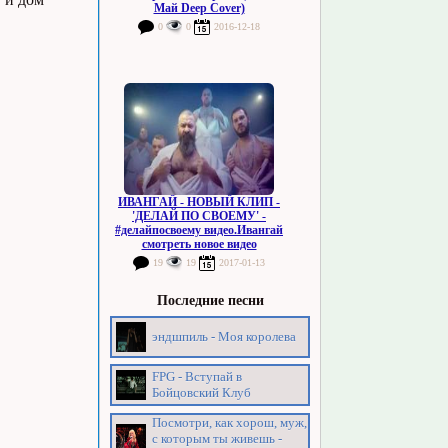
Май Deep Cover)
0
0
2016-12-18
ИВАНГАЙ - НОВЫЙ КЛИП -
'ДЕЛАЙ ПО СВОЕМУ' -
#делайпосвоему видео.Ивангай
смотреть новое видео
19
19
2017-01-13
Последние песни
эндшпиль - Моя королева
FPG - Вступай в
Бойцовский Клуб
Посмотри, как хорош, муж,
с которым ты живешь -