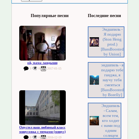
Популярные песни
Последние песни
Эндшпиль -
Я подарю
(Ston Heng
prod.)
[BassBoosted
by Union]
ой, мама ландыши
эндшпиль - я
0
0
2017-01-15
подарю тебе
ганджа, я
научу тебя
смеяться
[BassBoosted
by Borelly]
Эндшпиль
- Салам,
всем тем,
кто ходит
с нами под
Опустел наш любимый класс
одним
минусовка с титрами (минус)
солнцем
0
0
2016-12-19