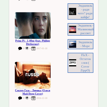
Эндшпиль
- ради
чего? ради
кайфа!
Эндшпиль -
Малиновый
рассвет
Prinz Pi - 1,40m (feat. Philipp
Эндшпиль
Dittberner)
- Море
0
0
2017-01-18
FleX -
Остаток
слов (
Cover
ZippO)
Сектор Газа - Лирика (Олеся
Май Deep Cover)
0
0
2016-12-18