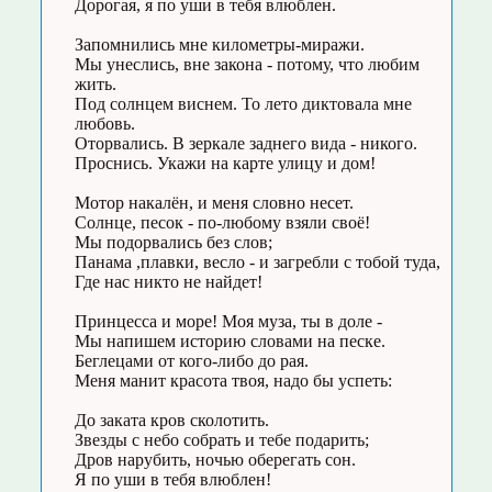
Дорогая, я по уши в тебя влюблен.
Запомнились мне километры-миражи.
Мы унеслись, вне закона - потому, что любим
жить.
Под солнцем виснем. То лето диктовала мне
любовь.
Оторвались. В зеркале заднего вида - никого.
Проснись. Укажи на карте улицу и дом!
Мотор накалён, и меня словно несет.
Солнце, песок - по-любому взяли своё!
Мы подорвались без слов;
Панама ,плавки, весло - и загребли с тобой туда,
Где нас никто не найдет!
Принцесса и море! Моя муза, ты в доле -
Мы напишем историю словами на песке.
Беглецами от кого-либо до рая.
Меня манит красота твоя, надо бы успеть:
До заката кров сколотить.
Звезды с небо собрать и тебе подарить;
Дров нарубить, ночью оберегать сон.
Я по уши в тебя влюблен!