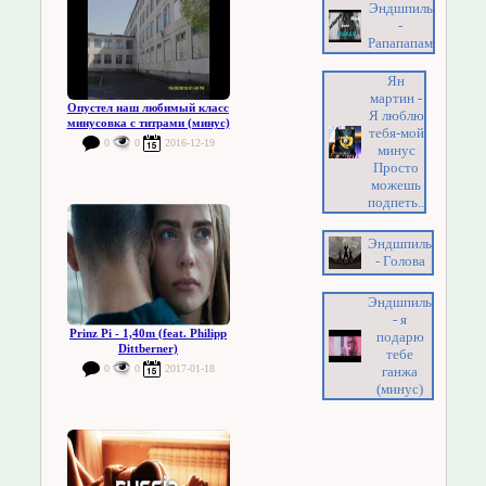
Эндшпиль
-
Рапапапам
Ян
мартин -
Опустел наш любимый класс
Я люблю
минусовка с титрами (минус)
тебя-мой
0
0
2016-12-19
минус
Просто
можешь
подпеть..
Эндшпиль
- Голова
Эндшпиль
- я
Prinz Pi - 1,40m (feat. Philipp
подарю
Dittberner)
тебе
0
0
2017-01-18
ганжа
(минус)