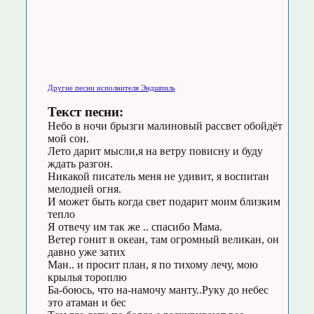
Другие песни исполнителя Эндшпиль
Текст песни:
Небо в ночи брызги малиновый рассвет обойдёт
мой сон.
Лето дарит мысли,я на ветру повисну и буду
ждать разгон.
Никакой писатель меня не удивит, я воспитан
мелодией огня.
И может быть когда свет подарит моим близким
тепло
Я отвечу им так же .. спасибо Мама.
Ветер гонит в океан, там огромный великан, он
давно уже затих
Ман.. и просит план, я по тихому лечу, мою
крылья тороплю
Ба-боюсь, что на-намочу манту..Руку до небес
это атаман и бес