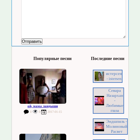
Популярные песни
Последние песни
истерсен
- istersen
Севара
Назархан
-
Любимые
ой, мама ландыши
глаза
0
0
2017-01-15
Эндшпиль -
Молиновый
Расвет