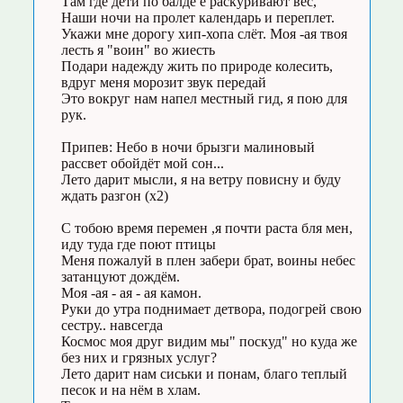
Там где дети по балде е раскуривают вес,
Наши ночи на пролет календарь и переплет.
Укажи мне дорогу хип-хопа слёт. Моя -ая твоя
лесть я "воин" во жиесть
Подари надежду жить по природе колесить,
вдруг меня морозит звук передай
Это вокруг нам напел местный гид, я пою для
рук.
Припев: Небо в ночи брызги малиновый
рассвет обойдёт мой сон...
Лето дарит мысли, я на ветру повисну и буду
ждать разгон (х2)
С тобою время перемен ,я почти раста бля мен,
иду туда где поют птицы
Меня пожалуй в плен забери брат, воины небес
затанцуют дождём.
Моя -ая - ая - ая камон.
Руки до утра поднимает детвора, подогрей свою
сестру.. навсегда
Космос моя друг видим мы" поскуд" но куда же
без них и грязных услуг?
Лето дарит нам сиськи и понам, благо теплый
песок и на нём в хлам.