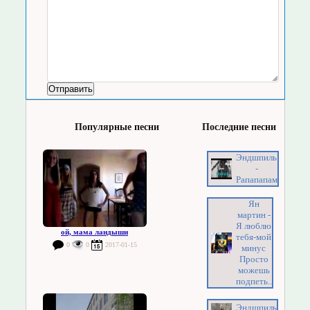
Популярные песни
Последние песни
Эндшпиль
-
Рапапапам
Ян
мартин -
Я люблю
ой, мама ландыши
тебя-мой
0
0
2017-01-15
минус
Просто
можешь
подпеть..
Эндшпиль