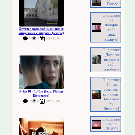
- Голова
Эндшпиль
- я
подарю
Опустел наш любимый класс
тебе
минусовка с титрами (минус)
ганжа
0
0
2016-12-19
(минус)
Эндшпиль
- Дорогая
по уши в
тебя
влюблен
Эндшпиль
- Салам,
всем тем,
Prinz Pi - 1,40m (feat. Philipp
кто ходит
Dittberner)
[bass prod.
0
0
2017-01-18
by
Suvorov]
Эндшпиль
- Море
(BASS)