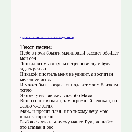
Другие песни исполнителя Эндшпиль
Текст песни:
Небо в ночи брызги малиновый рассвет обойдёт
мой сон.
Лето дарит мысли,я на ветру повисну и буду
ждать разгон.
Никакой писатель меня не удивит, я воспитан
мелодией огня.
И может быть когда свет подарит моим близким
тепло
Я отвечу им так же .. спасибо Мама.
Ветер гонит в океан, там огромный великан, он
давно уже затих
Ман.. и просит план, я по тихому лечу, мою
крылья тороплю
Ба-боюсь, что на-намочу манту..Руку до небес
это атаман и бес