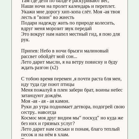
Там где дети по балде е раскуривают вес,
Наши ночи на пролет календарь и переплет.
Укажи мне дорогу хип-хопа слёт. Моя -ая твоя
лесть я "воин" во жиесть
Подари надежду жить по природе колесить,
вдруг меня морозит звук передай
Это вокруг нам напел местный гид, я пою для
рук.
Припев: Небо в ночи брызги малиновый
рассвет обойдёт мой сон...
Лето дарит мысли, я на ветру повисну и буду
ждать разгон (х2)
С тобою время перемен ,я почти раста бля мен,
иду туда где поют птицы
Меня пожалуй в плен забери брат, воины небес
затанцуют дождём.
Моя -ая - ая - ая камон.
Руки до утра поднимает детвора, подогрей свою
сестру.. навсегда
Космос моя друг видим мы" поскуд" но куда же
без них и грязных услуг?
Лето дарит нам сиськи и понам, благо теплый
песок и на нём в хлам.