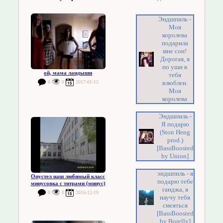
Эндшпиль -
Моя
королева
подарила
мне сон!
Дорогая, я
по уши в
ой, мама ландыши
тебя
0
0
2017-01-15
влюблен.
Моя
королева
Эндшпиль -
Я подарю
(Ston Heng
prod.)
[BassBoosted
by Union]
эндшпиль - я
Опустел наш любимый класс
подарю тебе
минусовка с титрами (минус)
ганджа, я
0
0
2016-12-19
научу тебя
смеяться
[BassBoosted
by Borelly]