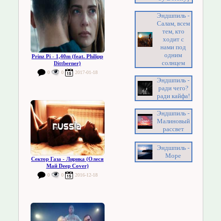
Эндшпиль -
Салам, всем
тем, кто
ходит с
нами под
одним
Prinz Pi - 1,40m (feat. Philipp
солнцем
Dittberner)
0
0
2017-01-18
Эндшпиль -
ради чего?
ради кайфа!
Эндшпиль -
Малиновый
рассвет
Эндшпиль -
Море
Сектор Газа - Лирика (Олеся
Май Deep Cover)
0
0
2016-12-18