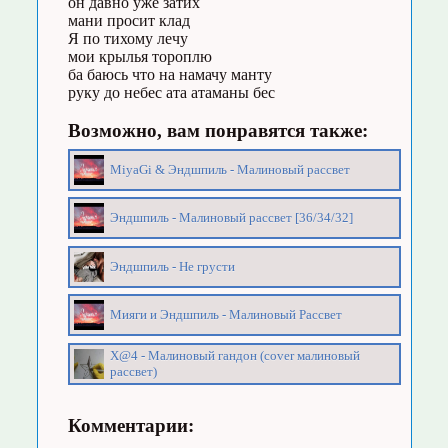
он давно уже затих
мани просит клад
Я по тихому лечу
мои крылья тороплю
ба баюсь что на намачу манту
руку до небес ата атаманы бес
Возможно, вам понравятся также:
MiyaGi & Эндшпиль - Малиновый рассвет
Эндшпиль - Малиновый рассвет [36/34/32]
Эндшпиль - Не грусти
Мияги и Эндшпиль - Малиновый Рассвет
X@4 - Малиновый гандон (cover малиновый
рассвет)
Комментарии: