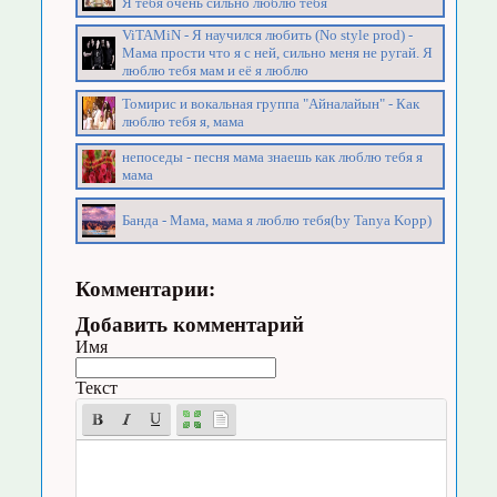
Я тебя очень сильно люблю тебя
ViTAMiN - Я научился любить (No style prod) -
Мама прости что я с ней, сильно меня не ругай. Я
люблю тебя мам и её я люблю
Томирис и вокальная группа "Айналайын" - Как
люблю тебя я, мама
непоседы - песня мама знаешь как люблю тебя я
мама
Банда - Мама, мама я люблю тебя(by Tanya Kopp)
Комментарии:
Добавить комментарий
Имя
Текст