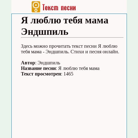
Я люблю тебя мама
Эндшпиль
Здесь можно прочитать текст песни Я люблю
тебя мама - Эндшпиль. Стихи и песня онлайн.
Автор
: Эндшпиль
Название песни
: Я люблю тебя мама
Текст просмотрен
: 1465