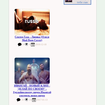
тебе ган
Сектор Газа - Лирика (Олеся
Май Deep Cover)
0
0
2016-12-18
ИВАНГАЙ - НОВЫЙ КЛИП -
'ДЕЛАЙ ПО СВОЕМУ' -
#делайпосвоему видео.Ивангай
смотреть новое видео
19
19
2017-01-13