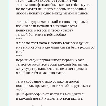
твой... улыбка скроет от грозы и тучи
ты помнишь фотоальбом сколько тебя я мучил
но не смотря не на что любовь непобедима
любовь понятие одно между мамой и сыном
толстый худой маленький и снова взрослый
извини если ночами я вызывал слёзы
ценю твой настрой и твою красоту
ты мой бог мама я тебя люблю
***
я люблю тебя мама я люблю тебя всей душой
мне многого не надо лишь бы ты была рядом со
мной
***
первый садик первая школа первый класс
ты всё со мной все уроки каждый битый час
хочу туда где наше счастье не знает предела
я люблю тебя и заявляю смело
ты на собрание я тихо со школы домой
помню как прятал дневник чтоб не ругаться с
тобой
да не философ но от части ты мой учитель
и каждый новый куплет это твоя заслуга