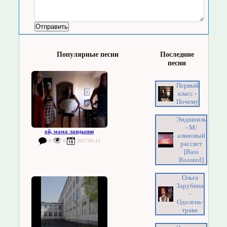
Популярные песни
Последние
песни
Первый
класс -
Почему
Эндшпиль
- М/
ой, мама ландыши
алиновый
0
0
2017-01-15
рассвет
[Bass
Boosted]
Ольга
Зарубина
-
Одолень-
трава