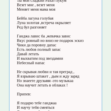
Ты мой сладкий Рахат-лукум
Везет мне , везет меня
Меняет меня мама моя
Бейба лагуна голубая
Луна золотая ,встреча окрыляет
Ред бул разгоняет
Ганджа лавис ба ,жевачка завис
Вкус ровный но вниз не подарок эскиз
Чики да поровну дапас
Есть любов полный запас
Давай летать
И выхватим под звездамии
Небесный напас
Не скрывая любви и тая преград ,
Я взрываю штакет , дым и жду заряд
Но знаеете друзьяяя -это музыкаа
Она научит летать в облаках !
Припев:
Я подарю тебе ганджаа
И научу тебя смеяться