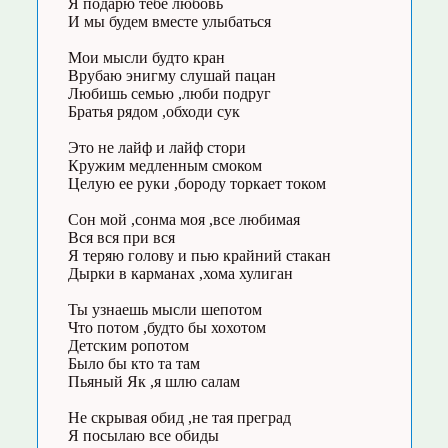
Я подарю тебе любовь
И мы будем вместе улыбаться
Мои мысли будто кран
Врубаю энигму слушай пацан
Любишь семью ,люби подруг
Братья рядом ,обходи сук
Это не лайф и лайф стори
Кружим медленным смоком
Целую ее руки ,бороду торкает током
Сон мой ,сонма моя ,все любимая
Вся вся при вся
Я теряю голову и пью крайний стакан
Дырки в карманах ,хома хулиган
Ты узнаешь мысли шепотом
Что потом ,будто бы хохотом
Детским ропотом
Было бы кто та там
Пьяный Як ,я шлю салам
Не скрывая обид ,не тая преград
Я посылаю все обиды