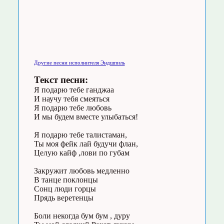
Другие песни исполнителя Эндшпиль
Текст песни:
Я подарю тебе ганджаа
И научу тебя смеяться
Я подарю тебе любовь
И мы будем вместе улыбаться!
Я подарю тебе талистаман,
Ты моя фейк лай будучи флан,
Целую кайф ,лови по губам
Закружит любовь медленно
В танце поклонцы
Сонц люди горцы
Прядь веретенцы
Боли некогда бум бум , дуру