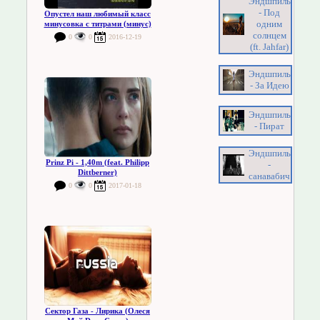
Эндшпиль
- Под
Опустел наш любимый класс
одним
минусовка с титрами (минус)
солнцем
0
0
2016-12-19
(ft. Jahfar)
Эндшпиль
- За Идею
Эндшпиль
- Пират
Эндшпиль
Prinz Pi - 1,40m (feat. Philipp
-
Dittberner)
санавабич
0
0
2017-01-18
Сектор Газа - Лирика (Олеся