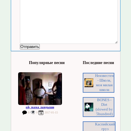
Популярные песни
Последние песни
Неизвестен
- Школа,
моя милая
школа
BONES -
Dirt
ой, мама ландыши
(slowed by
0
0
2017-01-15
5hundred)
Каспийский
груз