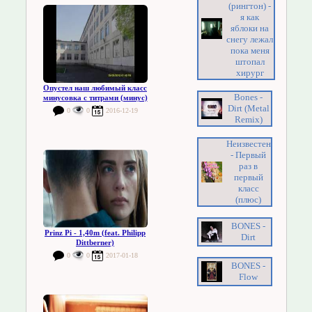
(рингтон) -
я как
яблоки на
снегу лежал
пока меня
штопал
хирург
Опустел наш любимый класс
Bones -
минусовка с титрами (минус)
Dirt (Metal
0
0
2016-12-19
Remix)
Неизвестен
- Первый
раз в
первый
класс
(плюс)
BONES -
Prinz Pi - 1,40m (feat. Philipp
Dirt
Dittberner)
0
0
2017-01-18
BONES -
Flow