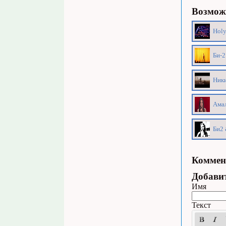
Возможн
Holy
Би-2
Ники
Амал
Би2 
Коммен
Добави
Имя
Текст