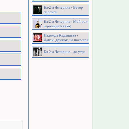
Би-2 и Чечерина - Ветер
перемен
Би-2 и Чечерина - Мой рок-
н-ролл(акустика)
Надежда Кадышева -
Давай, дружок, на посошок
Би-2 и Чечерина - до утра