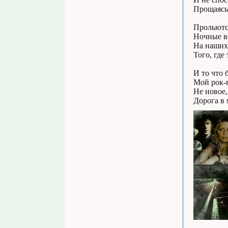
Пpощаясь 
Пpольются
Hочные в
Hа наших 
Того, где
И то что 
Мой pок-н
Hе новое,
Доpога в 