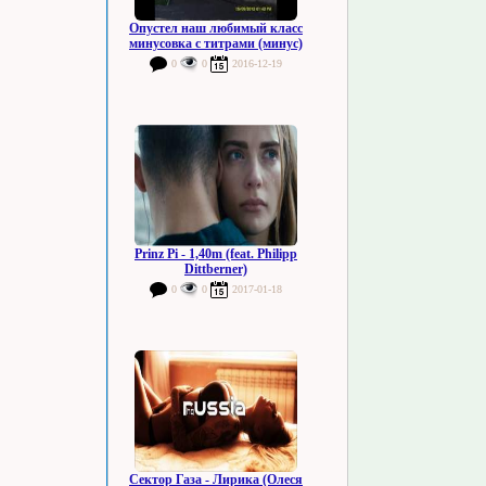
Опустел наш любимый класс
минусовка с титрами (минус)
0
0
2016-12-19
Prinz Pi - 1,40m (feat. Philipp
Dittberner)
0
0
2017-01-18
Сектор Газа - Лирика (Олеся