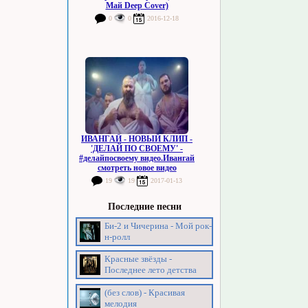
Май Deep Cover)
0
0
2016-12-18
ИВАНГАЙ - НОВЫЙ КЛИП -
'ДЕЛАЙ ПО СВОЕМУ' -
#делайпосвоему видео.Ивангай
смотреть новое видео
19
19
2017-01-13
Последние песни
Би-2 и Чичерина - Мой рок-
н-ролл
Красные звёзды -
Последнее лето детства
(без слов) - Красивая
мелодия