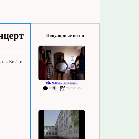
нцерт
Популярные песни
рт - Би-2 и
ой, мама ландыши
0
0
2017-01-15