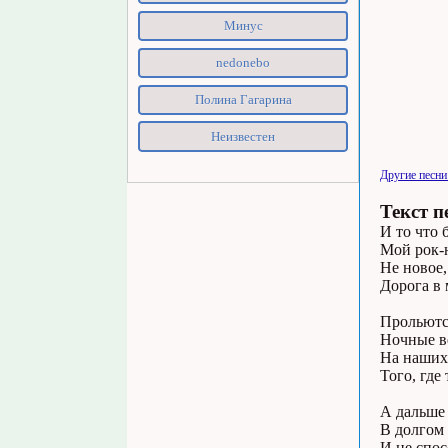
Минус
nedonebo
Полина Гагарина
Неизвестен
Другие песни
Текст п
И то что 
Мой pок-н
Hе новое,
Доpога в 
Пpольются
Hочные в
Hа наших 
Того, где
А дальше 
В долгом 
И не спос