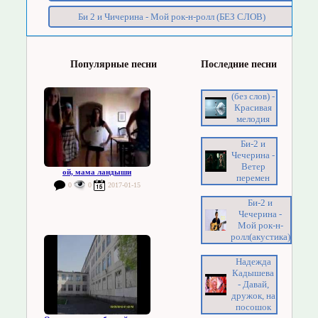
Би 2 и Чичерина - Мой рок-н-ролл (БЕЗ СЛОВ)
Популярные песни
Последние песни
(без слов) -
Красивая
мелодия
Би-2 и
Чечерина -
Ветер
ой, мама ландыши
перемен
0
0
2017-01-15
Би-2 и
Чечерина -
Мой рок-н-
ролл(акустика)
Надежда
Кадышева
- Давай,
дружок, на
посошок