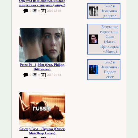
Опустел наш любимый класс
минусовка с титрами (минус)
Би-2 и
Чечерина -
0
0
2016-12-19
до утра
Безумные
гортензии -
Сало
(Настя
Приходько
- Мамо)
Би-2 и
Prinz Pi - 1,40m (feat. Philipp
Чечерина -
Dittberner)
Падает
0
0
2017-01-18
снег
Сектор Газа - Лирика (Олеся
Май Deep Cover)