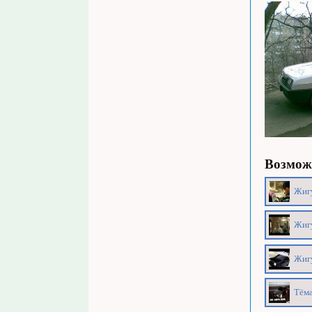
Возможн
Жигу
Жигу
Жигу
Тёма