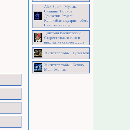
Alex Spark - Музыка
Слышна (Ночное
Движение Project
Remix)Нам подарят небеса
Счастье в танце
Дмитрий Василевский -
Стареет только тело и
никогда не стареет душа
Жигиттер тобы - Туган Кун
Жигиттер тобы - Кешир
Мени Жаным