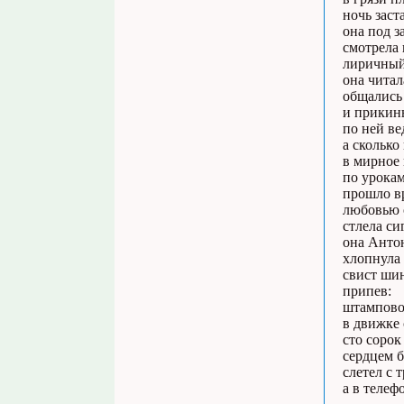
ночь заст
она под з
смотрела 
лиричный
она читал
общались 
и прикинь
по ней ве
а сколько
в мирное 
по урокам
прошло вр
любовью о
стлела си
она Антон
хлопнула 
свист шин
припев:
штамповоч
в движке 
сто сорок
сердцем б
слетел с 
а в телеф