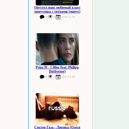
Опустел наш любимый класс
минусовка с титрами (минус)
0
0
2016-12-19
Prinz Pi - 1,40m (feat. Philipp
Dittberner)
0
0
2017-01-18
Сектор Газа - Лирика (Олеся