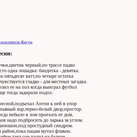
 исполнителя Жигуль
есни:
чки,цветик черный,по трассе падко
сто одна лошадка: бандитка - девятка.
 пятьдесят ватт,по четыре остатка
чувствуется гладко - для местных загадка.
зил ее на пол когда выиграл футбол
ще тогда задирали подол.
весной,подъехал Антон к ней в упор
пьяный хор,черно-белый двор,простор.
гда небыло в лом проехать ее дом,
ов надо подбросить до ларька за углом.
капюшон,под простудный синдром.
 район,пока пацам мутил флакон.
лафон,таял сон,палил на балкон,