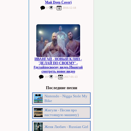
Май Deep Cover)
0
0
2016-12-18
ИВАНГАЙ - НОВЫЙ КЛИП -
'ДЕЛАЙ ПО СВОЕМУ' -
#делайпосвоему видео.Ивангай
смотреть новое видео
19
19
2017-01-13
Последние песни
Nintendo - Nigga Stole My
Bike
Жигули - Песня про
настоящую машину)
Женя Любич - Russian Girl