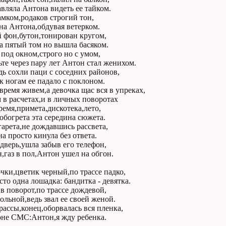
авляла Антона видеть ее тайком.
амком,родаков строгий тон,
на Антона,обдувая ветерком.
 фон,бутон,тонирован кругом,
а пятый том но вышла басяком.
под окном,строго но с умом,
те через пару лет Антон стал женихом.
дь сохли паци с соседних районов,
 к ногам ее падало с поклоном.
время живем,а девочка щас вся в упреках,
 в расчетах,и в личных поворотах
емя,примета,дискотека,лето,
богрета эта середина сюжета.
гарета,не дождавшись рассвета,
а просто кинула без ответа.
дверь,ушла забыв его телефон,
,газ в пол,Антон ушел на обгон.
ки,цветик черный,по трассе падко,
сто одна лошадка: бандитка - девятка.
 в поворот,по трассе дождевой,
ольной,ведь звал ее своей женой.
трассы,конец,оборвалась вся пленка,
оне СМС:Антон,я жду ребенка.