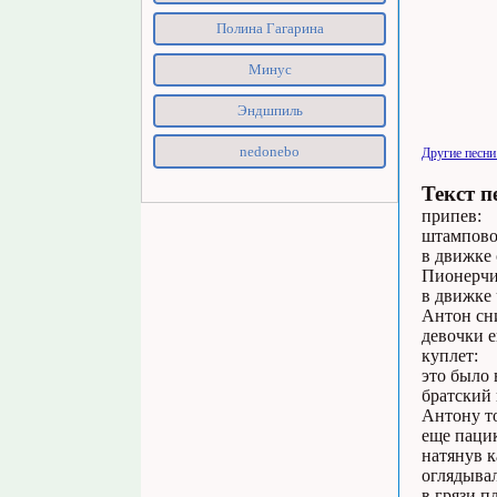
Полина Гагарина
Минус
Эндшпиль
nedonebo
Другие песни
Текст п
припев:
штампово
в движке 
Пионерчик
в движке 
Антон сни
девочки е
куплет:
это было 
братский 
Антону то
еще пацик
натянув 
оглядывал
в грязи п