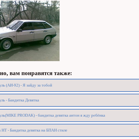
о, вам понравятся также:
ль (АИ-92) - Я зайду за тобой
ль - Бандитка Девятка
ль(MIKE PRODAK) - бандитка девятка антон я жду ребёнка
 HT - Бандитка девятка на БПАН стиле